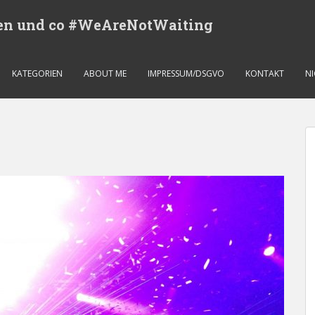
eren und co #WeAreNotWaiting
KATEGORIEN
ABOUT ME
IMPRESSUM/DSGVO
KONTAKT
N