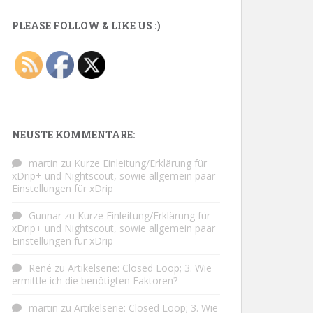
PLEASE FOLLOW & LIKE US :)
NEUSTE KOMMENTARE:
martin
zu
Kurze Einleitung/Erklärung für
xDrip+ und Nightscout, sowie allgemein paar
Einstellungen für xDrip
Gunnar
zu
Kurze Einleitung/Erklärung für
xDrip+ und Nightscout, sowie allgemein paar
Einstellungen für xDrip
René
zu
Artikelserie: Closed Loop; 3. Wie
ermittle ich die benötigten Faktoren?
martin
zu
Artikelserie: Closed Loop; 3. Wie