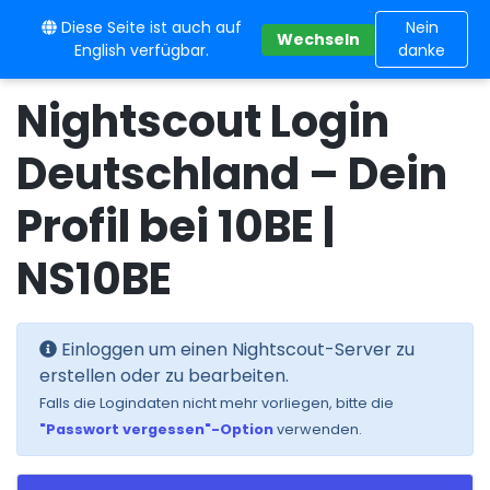
Diese Seite ist auch auf
10BE
Nein
Wechseln
English verfügbar.
danke
Nightscout Login
Deutschland – Dein
Profil bei 10BE |
NS10BE
Einloggen um einen Nightscout-Server zu
erstellen oder zu bearbeiten.
Falls die Logindaten nicht mehr vorliegen, bitte die
"Passwort vergessen"-Option
verwenden.