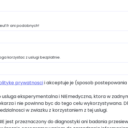
euf.fr ani podobnych!
ga korzystac z uslugi bezplatnie.
olityke prywatnosci
i akceptuje je (sposob postepowania
o usluga eksperymentalna i NIEmedyczna, ktora w zadnym
karza i nie powinna byc do tego celu wykorzystywana. D
iedzialnosci w zwiazku z korzystaniem z tej uslugi.
IE jest przeznaczony do diagnostyki ani badania przesie