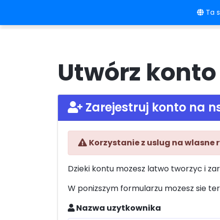
Ta s
Strona główna
Język/Linki
Cenni
Utwórz konto
Zarejestruj konto na n
Korzystanie z uslug na wlasne 
Dzieki kontu mozesz latwo tworzyc i za
W ponizszym formularzu mozesz sie ter
Nazwa uzytkownika