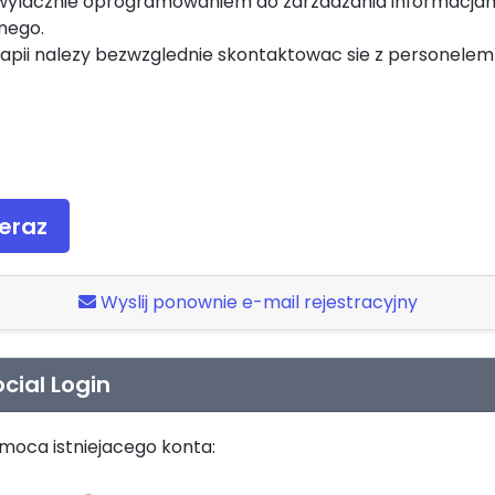
wylacznie oprogramowaniem do zarzadzania informacjami
nego.
apii nalezy bezwzglednie skontaktowac sie z personel
eraz
Wyslij ponownie e-mail rejestracyjny
cial Login
omoca istniejacego konta: