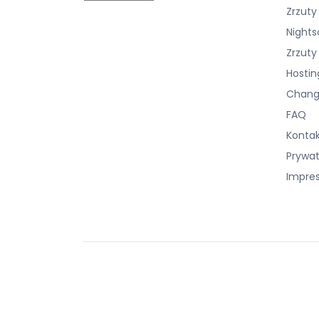
Zrzuty
Nights
Zrzuty
Hostin
Chang
FAQ
Konta
Prywa
Impre