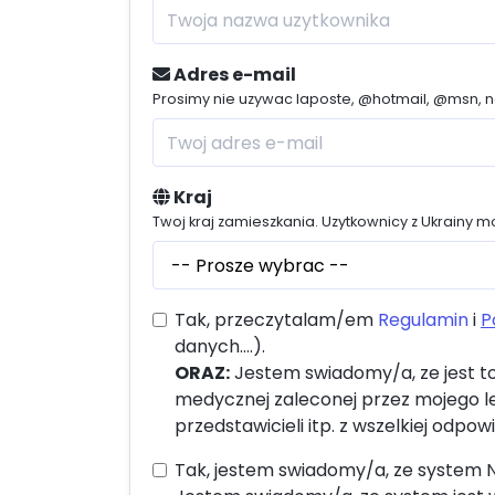
Adres e-mail
Prosimy nie uzywac laposte, @hotmail, @msn, n
Kraj
Twoj kraj zamieszkania. Uzytkownicy z Ukrainy mo
Tak, przeczytalam/em
Regulamin
i
P
danych....).
ORAZ:
Jestem swiadomy/a, ze jest t
medycznej zaleconej przez mojego le
przedstawicieli itp. z wszelkiej odpow
Tak, jestem swiadomy/a, ze system N