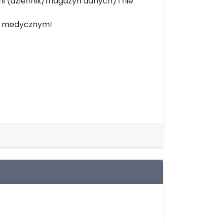
 (dziennik/magazyn danych) i nie
em medycznym!