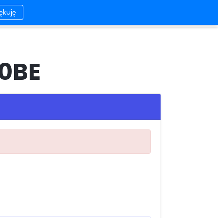
iękuję
ontakt
Wygląd
Logowanie/Rejestracja
10BE