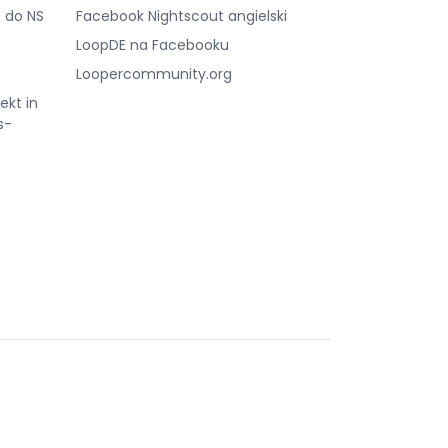
 do NS
Facebook Nightscout angielski
LoopDE na Facebooku
Loopercommunity.org
ekt in
s-