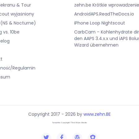
 ekranu & Tour
zehn.be Krótkie wprowadzenie
cout wyjaśniony
AndroidAPS.ReadTheDocs.io
 (NS & Nocturne)
iPhone Loop Nightscout
g vs. 10be
CarbCam – Kohlenhydrate dir
den AAPS 3.4.x.x und iAPS Bolu
elog
Wizard übernehmen
kt
tność/Regulamin
ssum
Copyright 2017 - 2026 by
www.zehn.BE
Template Copyright ©3rd Wave Media