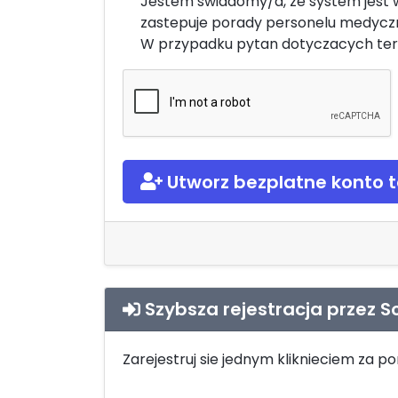
Jestem swiadomy/a, ze system jest 
zastepuje porady personelu medycz
W przypadku pytan dotyczacych ter
Utworz bezplatne konto t
Szybsza rejestracja przez So
Zarejestruj sie jednym kliknieciem za p