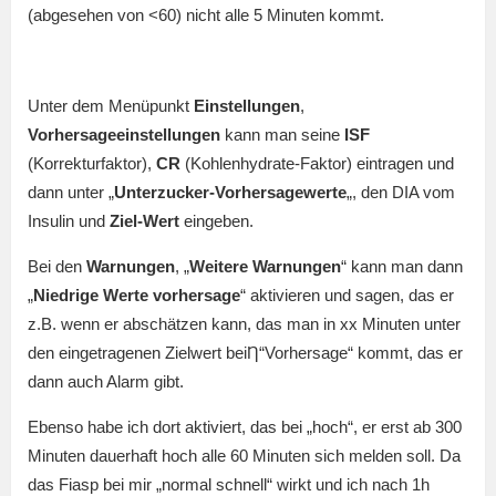
(abgesehen von <60) nicht alle 5 Minuten kommt.
Unter dem Menüpunkt
Einstellungen
,
Vorhersageeinstellungen
kann man seine
ISF
(Korrekturfaktor),
CR
(Kohlenhydrate-Faktor) eintragen und
dann unter „
Unterzucker-Vorhersagewerte
„, den DIA vom
Insulin und
Ziel-Wert
eingeben.
Bei den
Warnungen
, „
Weitere Warnungen
“ kann man dann
„
Niedrige Werte vorhersage
“ aktivieren und sagen, das er
z.B. wenn er abschätzen kann, das man in xx Minuten unter
den eingetragenen Zielwert beiȠ“Vorhersage“ kommt, das er
dann auch Alarm gibt.
Ebenso habe ich dort aktiviert, das bei „hoch“, er erst ab 300
Minuten dauerhaft hoch alle 60 Minuten sich melden soll. Da
das Fiasp bei mir „normal schnell“ wirkt und ich nach 1h