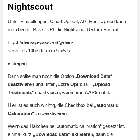
Nightscout
Unter Einstellungen, Cloud-Upload, API-Rest-Upload kann
man bei der Basis-URL die Nightscout URL im Format:
http
S
://dein-api-passwort@dein-
server.ns.10be.de:xxxx/api/v1/
eintragen.
Dann sollte man noch die Option „
Download Data
“
deaktivieren
und unter „
Extra Options
„, „
Upload
Treatments
“ deaktivieren, wenn man
AAPS
nutzt.
Hier ist es auch wichtig, die Checkbox bei
„automatic
Calibration“
zu deaktivieren!
Wenn das Häkchen bei „automatic calibration“ gesetzt ist,
einmal kurz
„Download data“ aktivieren,
dann die