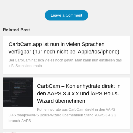
Leave a Comment
Related Post
CarbCam.app ist nun in vielen Sprachen
verfügbar (nur noch nicht bei Apple/Ios/iphone)
Bei CarbCam hat sich vieles noch getan. Man kann nun einstellen das
z.B. Scans innerhalb…
CarbCam – Kohlenhydrate direkt in
den AAPS 3.4.x.x und iAPS Bolus-
Wizard übernehmen
Kohlenhydrate aus CarbCam direkt in den AAPS
3.4.x.x/aaps4/iAPS Bolus-Wizard übernehmen Stand: AAPS 3.4.2.2
branch. AAPS…