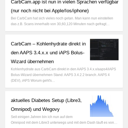
CarbCam.app ist nun in vielen Sprachen verfügbar
(nur noch nicht bei Apple/Ios/iphone)
Bei CarbCam hat sich vieles noch getan. Man kann nun einstellen
das z.B. Scans innerhalb von 30,60,120 Minuten nach gefragt…
CarbCam – Kohlenhydrate direkt in
den AAPS 3.4.x.x und iAPS Bolus-
Wizard übernehmen
Kohlenhydrate aus CarbCam direkt in den AAPS 3.4.x.x/aaps4/iAPS
Bolus-Wizard übernehmen Stand: AAPS 3.4.2.2 branch. AAPS 4
(DEV), iAPS Worum geht's…
aktuelles Diabetes Setup (Libre3,
Omnipod) und Wegovy
Seit einigen Jahren bin ich nun auf dem
Omnipod mit dem Libre3 unterwegs und mit dem Dash läuft es von…