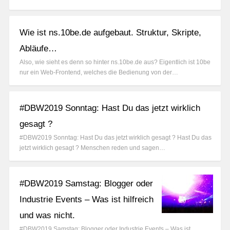
Wie ist ns.10be.de aufgebaut. Struktur, Skripte,
Abläufe…
Also, wie sieht es denn so hinter ns.10be.de aus? Eigentlich ist 10be
nur ein Web-Frontend, welches die Bedienung von der…
#DBW2019 Sonntag: Hast Du das jetzt wirklich
gesagt ?
#DBW2019 Sonntag: Hast Du das jetzt wirklich gesagt ? Hast Du das
jetzt wirklich gesagt ? Menschen reden und sagen…
#DBW2019 Samstag: Blogger oder
Industrie Events – Was ist hilfreich
und was nicht.
#DBW2019 Samstag: Blogger oder Industrie Events – Was ist