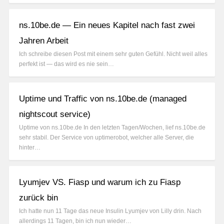
ns.10be.de — Ein neues Kapitel nach fast zwei
Jahren Arbeit
Ich schreibe diesen Post mit einem sehr guten Gefühl. Nicht weil alles
perfekt ist — das wird es nie sein…
Uptime und Traffic von ns.10be.de (managed
nightscout service)
Uptime von ns.10be.de In den letzten Tagen/Wochen, lief ns.10be.de
sehr stabil. Der Service von uptimerobot, welcher alle Server, die
hinter…
Lyumjev VS. Fiasp und warum ich zu Fiasp
zurück bin
Ich hatte nun 11 Tage das neue Insulin Lyumjev von Lilly drin. Nach
allerdings 11 Tagen, bin ich nun wieder…