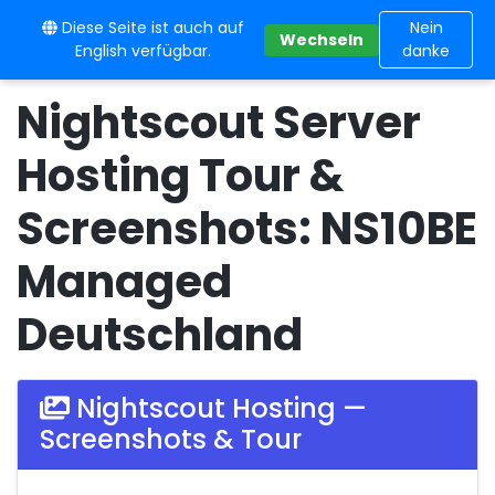
Diese Seite ist auch auf
10BE
Nein
Wechseln
English verfügbar.
danke
Nightscout Server
Hosting Tour &
Screenshots: NS10BE
Managed
Deutschland
Nightscout Hosting —
Screenshots & Tour