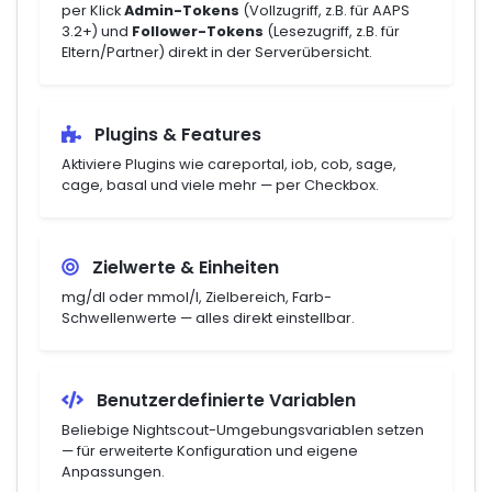
per Klick
Admin-Tokens
(Vollzugriff, z.B. für AAPS
3.2+) und
Follower-Tokens
(Lesezugriff, z.B. für
Eltern/Partner) direkt in der Serverübersicht.
Plugins & Features
Aktiviere Plugins wie careportal, iob, cob, sage,
cage, basal und viele mehr — per Checkbox.
Zielwerte & Einheiten
mg/dl oder mmol/l, Zielbereich, Farb-
Schwellenwerte — alles direkt einstellbar.
Benutzerdefinierte Variablen
Beliebige Nightscout-Umgebungsvariablen setzen
— für erweiterte Konfiguration und eigene
Anpassungen.