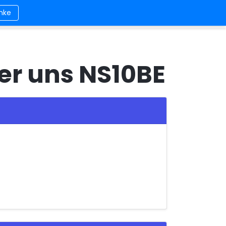
nke
Kontakt
Design
Login/Registrierung
ber uns NS10BE