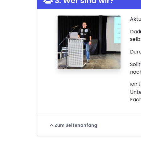
3. Wer sind wir?
Aktu
Dadu
selb
Durc
Soll
nach
Mit 
Unte
Fach
Zum Seitenanfang