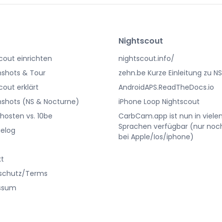
Nightscout
cout einrichten
nightscout.info/
shots & Tour
zehn.be Kurze Einleitung zu NS
cout erklärt
AndroidAPS.ReadTheDocs.io
shots (NS & Nocturne)
iPhone Loop Nightscout
 hosten vs. 10be
CarbCam.app ist nun in viele
Sprachen verfügbar (nur noc
elog
bei Apple/Ios/iphone)
kt
schutz/Terms
ssum