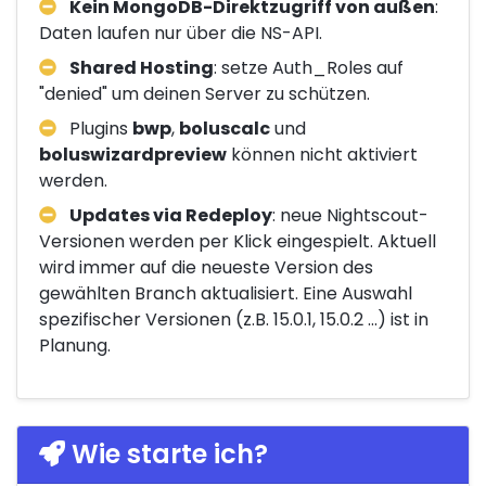
Kein MongoDB-Direktzugriff von außen
:
Daten laufen nur über die NS-API.
Shared Hosting
: setze Auth_Roles auf
"denied" um deinen Server zu schützen.
Plugins
bwp
,
boluscalc
und
boluswizardpreview
können nicht aktiviert
werden.
Updates via Redeploy
: neue Nightscout-
Versionen werden per Klick eingespielt. Aktuell
wird immer auf die neueste Version des
gewählten Branch aktualisiert. Eine Auswahl
spezifischer Versionen (z.B. 15.0.1, 15.0.2 ...) ist in
Planung.
Wie starte ich?