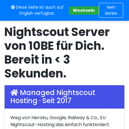
Diese Seite ist auch auf
10BE
Nein
Wechseln
English verfügbar.
danke
Nightscout Server
von 10BE für Dich.
Bereit in < 3
Sekunden.
Managed Nightscout
Hosting · Seit 2017
Weg von Heroku, Google, Railway & Co., EU
Nightscout-Hosting das einfach funktioniert.