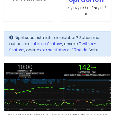
DE / EN / FR / ES / NL / PL /
IL
Nightscout ist nicht erreichbar? Schau mal
auf unsere
interne Status-
, unsere
Twitter-
Status-
, oder
externe status.ns.10be.de
Seite.