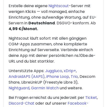
Erstelle deine eigene
Nightscout
-Server mit
wenigen Klicks — voll managed, einfache
Einrichtung, ohne aufwendige Wartung, auf EU-
Servern in
Deutschland
. DSGVO-konform. Ab
4,99 €/Monat.
Nightscout läuft sofort mit allen gängigen
CGM-Apps zusammen, ohne komplizierte
Einrichtung auf Serverseite. Verbinde einfach
deine App mit deiner persönlichen ns.10be.de-
URL und du bist startklar.
Unterstützte Apps:
Juggluco
,
xDrip+
,
AndroidAPS (AAPS)
,
iPhone Loop
,
Trio
, Dexcom
Share, LibreLinkUP (Freestyle Libre 3),
Nightguard
,
Garmin Watch
und weitere.
Bei Fragen erreichst du uns jederzeit per
Ticket
,
Discord-Chat
oder auf unserer
Facebook-