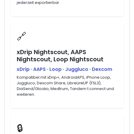
jederzeit exportierbar.
🔗
xDrip Nightscout, AAPS
Nightscout, Loop Nightscout
xDrip · AAPS · Loop · Juggluco · Dexcom
Kompatibel mit xDrip+, AndroidAPS, iPhone Loop,
Juggluco, Dexcom Share, LibreLinkUP (FSL3),
DiaSend/Glooko, Medtrum, Tandem t:connect und
weiteren.
🔒