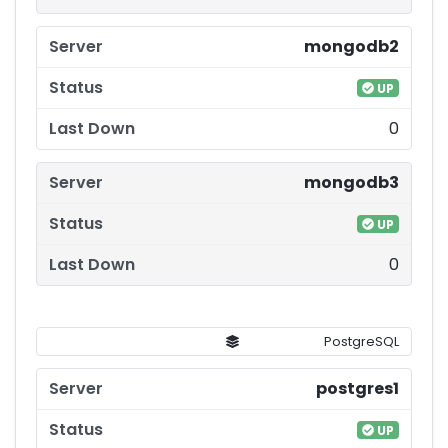
mongodb2
UP
0
mongodb3
UP
0
PostgreSQL
postgres1
UP