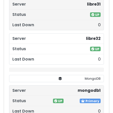
libre31
UP
0
libre32
UP
0
MongoDB
mongodb1
UP
Primary
0