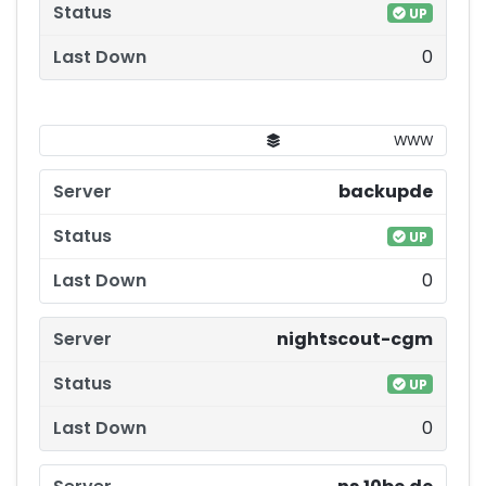
UP
0
WWW
backupde
UP
0
nightscout-cgm
UP
0