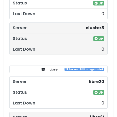
UP
0
cluster8
UP
0
Libre
13 Server · 61% ausgelastet
libre20
UP
0