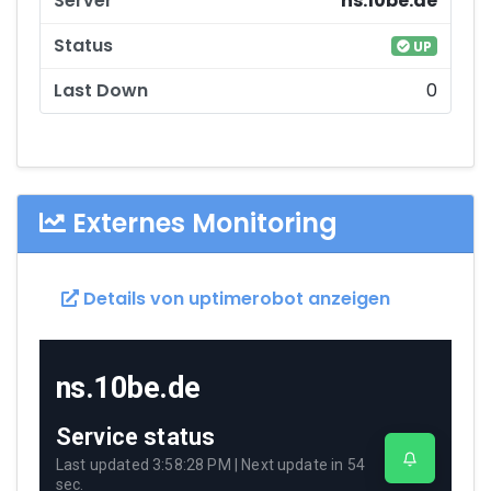
ns.10be.de
UP
0
Externes Monitoring
Details von uptimerobot anzeigen