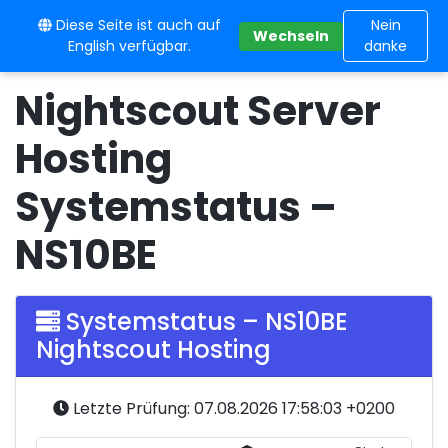
Diese Seite ist auch auf
10BE
Nein
Wechseln
English verfügbar.
danke
Nightscout Server
Hosting
Systemstatus –
NS10BE
Systemstatus – NS10BE
Nightscout Hosting
Letzte Prüfung: 07.08.2026 17:58:03 +0200
Server-Status