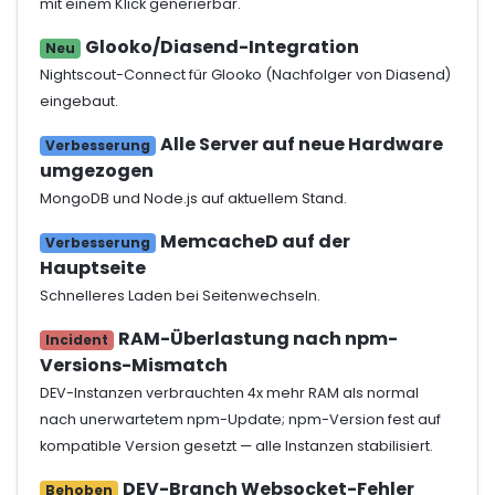
mit einem Klick generierbar.
Glooko/Diasend-Integration
Neu
Nightscout-Connect für Glooko (Nachfolger von Diasend)
eingebaut.
Alle Server auf neue Hardware
Verbesserung
umgezogen
MongoDB und Node.js auf aktuellem Stand.
MemcacheD auf der
Verbesserung
Hauptseite
Schnelleres Laden bei Seitenwechseln.
RAM-Überlastung nach npm-
Incident
Versions-Mismatch
DEV-Instanzen verbrauchten 4x mehr RAM als normal
nach unerwartetem npm-Update; npm-Version fest auf
kompatible Version gesetzt — alle Instanzen stabilisiert.
DEV-Branch Websocket-Fehler
Behoben