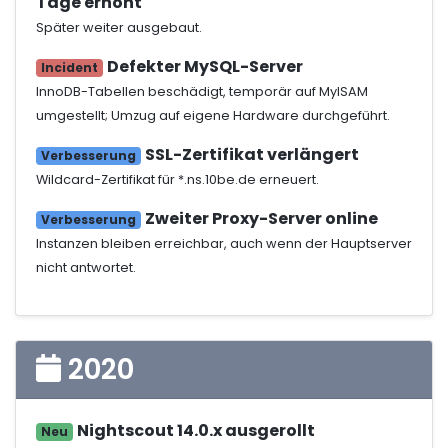
Tage erhöht
Später weiter ausgebaut.
Defekter MySQL-Server
Incident
InnoDB-Tabellen beschädigt, temporär auf MyISAM
umgestellt; Umzug auf eigene Hardware durchgeführt.
SSL-Zertifikat verlängert
Verbesserung
Wildcard-Zertifikat für *.ns.10be.de erneuert.
Zweiter Proxy-Server online
Verbesserung
Instanzen bleiben erreichbar, auch wenn der Hauptserver
nicht antwortet.
2020
Nightscout 14.0.x ausgerollt
Neu