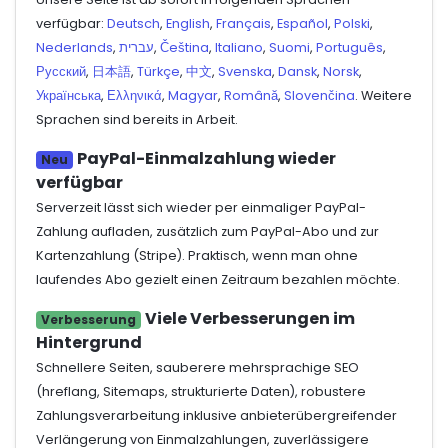
verfügbar:
Deutsch
,
English
,
Français
,
Español
,
Polski
,
Nederlands
,
עברית
,
Čeština
,
Italiano
,
Suomi
,
Português
,
Русский
,
日本語
,
Türkçe
,
中文
,
Svenska
,
Dansk
,
Norsk
,
Українська
,
Ελληνικά
,
Magyar
,
Română
,
Slovenčina
. Weitere
Sprachen sind bereits in Arbeit.
PayPal-Einmalzahlung wieder
Neu
verfügbar
Serverzeit lässt sich wieder per einmaliger PayPal-
Zahlung aufladen, zusätzlich zum PayPal-Abo und zur
Kartenzahlung (Stripe). Praktisch, wenn man ohne
laufendes Abo gezielt einen Zeitraum bezahlen möchte.
Viele Verbesserungen im
Verbesserung
Hintergrund
Schnellere Seiten, sauberere mehrsprachige SEO
(hreflang, Sitemaps, strukturierte Daten), robustere
Zahlungsverarbeitung inklusive anbieterübergreifender
Verlängerung von Einmalzahlungen, zuverlässigere