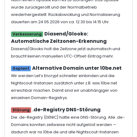
wurde zurückgerollt und der Normalbetrieb
wiederhergestellt. Rückabwicklung und Normalisierung
dauerten am 24.05.2026 von ca. 12:30 bis 14:15 Uhr.
Diasend/Glooko:
Verbesserung
Automatische Zeitzonen-Erkennung
Diasend/Glooko holt die Zeitzone jetzt automatisch und
braucht keinen manuellen UTC-Offset-Eintrag mehr.
Alternative Domain unter 10be.net
Geplant
Wir werden Let’s Encrypt schneller einbinden und die
Nightscout-Instanzen zusätzlich unter z.B. xxxx.10be.net
erreichbar machen. Damit sind wir unabhängiger von
einzelnen Domain-Registrys.
.de-Registry DNS-Störung
Störung
Die .de-Registry (DENIC) hatte eine DNS-Störung. Alle .de-
Domains konnten zeitweise nicht aufgelöst werden —
dadurch war ns.10be.de und alle Nightscout-Instanzen