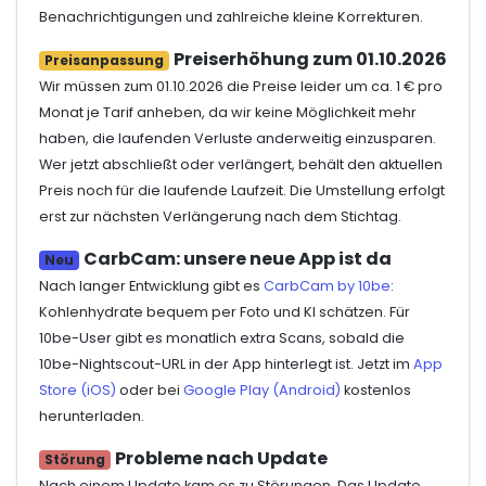
Benachrichtigungen und zahlreiche kleine Korrekturen.
Preiserhöhung zum 01.10.2026
Preisanpassung
Wir müssen zum 01.10.2026 die Preise leider um ca. 1 € pro
Monat je Tarif anheben, da wir keine Möglichkeit mehr
haben, die laufenden Verluste anderweitig einzusparen.
Wer jetzt abschließt oder verlängert, behält den aktuellen
Preis noch für die laufende Laufzeit. Die Umstellung erfolgt
erst zur nächsten Verlängerung nach dem Stichtag.
CarbCam: unsere neue App ist da
Neu
Nach langer Entwicklung gibt es
CarbCam by 10be
:
Kohlenhydrate bequem per Foto und KI schätzen. Für
10be-User gibt es monatlich extra Scans, sobald die
10be-Nightscout-URL in der App hinterlegt ist. Jetzt im
App
Store (iOS)
oder bei
Google Play (Android)
kostenlos
herunterladen.
Probleme nach Update
Störung
Nach einem Update kam es zu Störungen. Das Update