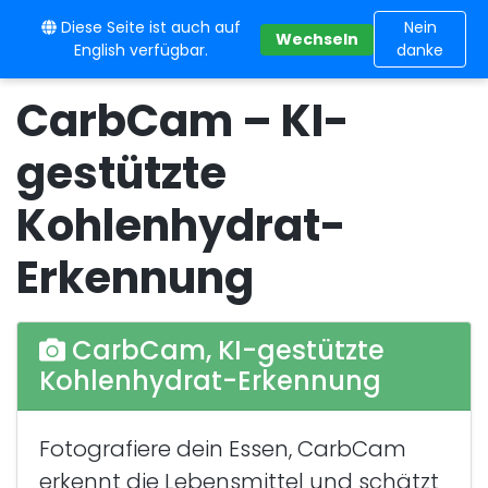
Diese Seite ist auch auf
10BE
Nein
Wechseln
English verfügbar.
danke
CarbCam – KI-
gestützte
Kohlenhydrat-
Erkennung
CarbCam, KI-gestützte
Kohlenhydrat-Erkennung
Fotografiere dein Essen, CarbCam
erkennt die Lebensmittel und schätzt