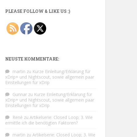
PLEASE FOLLOW & LIKE US :)
NEUSTE KOMMENTARE:
martin
zu
Kurze Einleitung/Erklärung für
xDrip+ und Nightscout, sowie allgemein paar
Einstellungen für xDrip
Gunnar
zu
Kurze Einleitung/Erklärung für
xDrip+ und Nightscout, sowie allgemein paar
Einstellungen für xDrip
René
zu
Artikelserie: Closed Loop; 3. Wie
ermittle ich die benötigten Faktoren?
martin
zu
Artikelserie: Closed Loop; 3. Wie