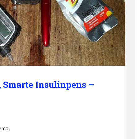
Smarte Insulinpens –
ema: