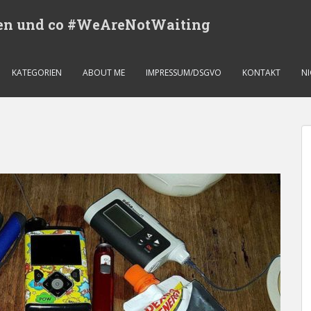
eren und co #WeAreNotWaiting
KATEGORIEN
ABOUT ME
IMPRESSUM/DSGVO
KONTAKT
N