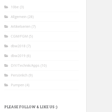
10be
(3)
Allgemein
(28)
Artikelserien
(7)
CGM/FGM
(5)
dbw2018
(7)
dbw2019
(6)
DIY/Technik/Apps
(10)
Persönlich
(9)
Pumpen
(4)
PLEASE FOLLOW & LIKE US :)