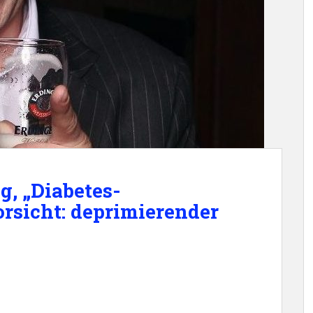
, „Diabetes-
rsicht: deprimierender