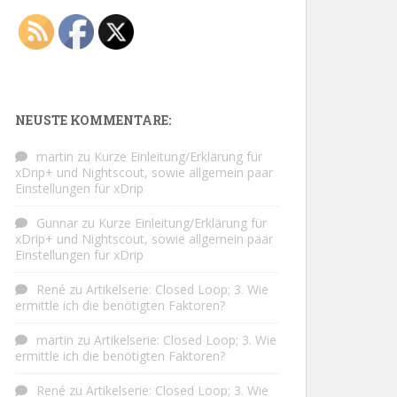
NEUSTE KOMMENTARE:
martin
zu
Kurze Einleitung/Erklärung für
xDrip+ und Nightscout, sowie allgemein paar
Einstellungen für xDrip
Gunnar
zu
Kurze Einleitung/Erklärung für
xDrip+ und Nightscout, sowie allgemein paar
Einstellungen für xDrip
René
zu
Artikelserie: Closed Loop; 3. Wie
ermittle ich die benötigten Faktoren?
martin
zu
Artikelserie: Closed Loop; 3. Wie
ermittle ich die benötigten Faktoren?
René
zu
Artikelserie: Closed Loop; 3. Wie