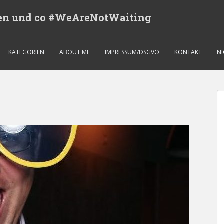
eren und co #WeAreNotWaiting
KATEGORIEN
ABOUT ME
IMPRESSUM/DSGVO
KONTAKT
N