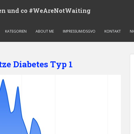
eren und co #WeAreNotWaiting
KATEGORIEN
ABOUT ME
IMPRESSUM/DSGVO
KONTAKT
N
ze Diabetes Typ 1