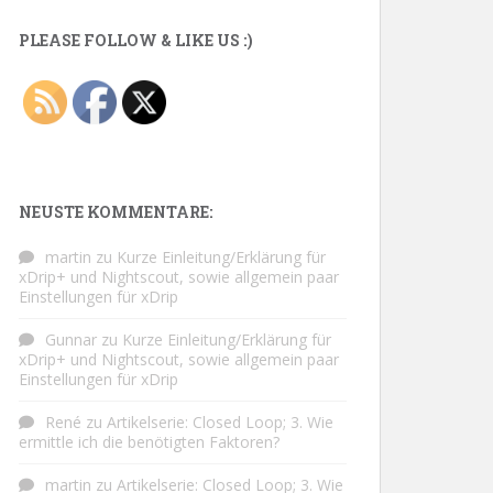
PLEASE FOLLOW & LIKE US :)
NEUSTE KOMMENTARE:
martin
zu
Kurze Einleitung/Erklärung für
xDrip+ und Nightscout, sowie allgemein paar
Einstellungen für xDrip
Gunnar
zu
Kurze Einleitung/Erklärung für
xDrip+ und Nightscout, sowie allgemein paar
Einstellungen für xDrip
René
zu
Artikelserie: Closed Loop; 3. Wie
ermittle ich die benötigten Faktoren?
martin
zu
Artikelserie: Closed Loop; 3. Wie