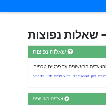
 קשר
עיצוב
התחברות/הרשמה
שאלות נפוצות
רטיות
·
דיוק
·
Nightscout
·
מנוי & עלויות
·
טכני
·
קוד פתוח
צעדים ראשונים