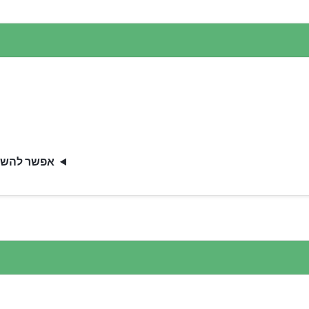
אפשר להשתמש ב-ns.10be.de 