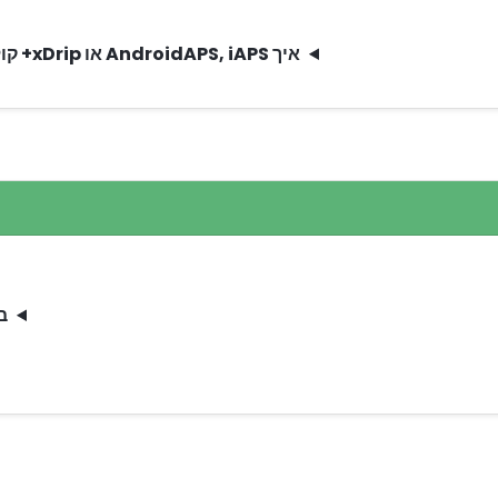
איך AndroidAPS, iAPS או xDrip+ קולטים את הפחמימות ישירות מ-CarbCam?
בא