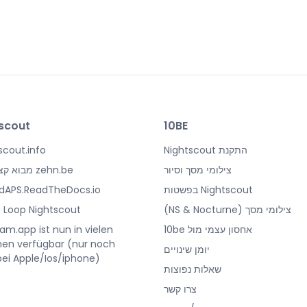
scout
10BE
התקנת Nightscout
scout.info/
צילומי מסך וסיור
zehn.be מבוא קצר ל-NS
Nightscout בפשטות
idAPS.ReadTheDocs.io
צילומי מסך (NS & Nocturne)
 Loop Nightscout
אחסון עצמי מול 10be
m.app ist nun in vielen
en verfügbar (nur noch
יומן שינויים
bei Apple/Ios/iphone)
שאלות נפוצות
צרו קשר