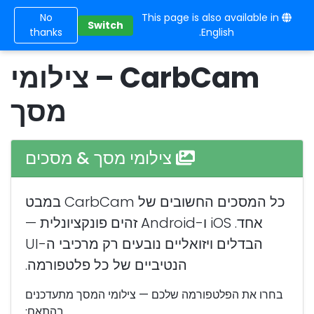
No
This page is also available in
10BE
Switch
thanks
English.
CarbCam – צילומי
מסך
צילומי מסך & מסכים
כל המסכים החשובים של CarbCam במבט
אחד. iOS ו-Android
זהים
פונקציונלית —
הבדלים ויזואליים נובעים רק מרכיבי ה-UI
הנטיביים של כל פלטפורמה.
בחרו את הפלטפורמה שלכם — צילומי המסך מתעדכנים
בהתאם: