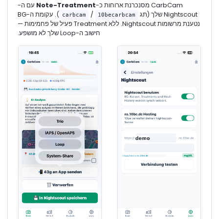
CarbCam מסנכרנת ארוחות כ-
Note-Treatment
עם ה-
Nightscout שלך (תג
/
). עקומת ה-BG
carbcam
10becarbcam
נטענת מרשומות Nightscout. ללא Treatment פעיל של פחמימות —
חישוב ה-Loop שלך לא מושפע.