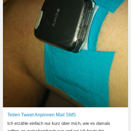
Teilen
Tweet
Anpinnen
Mail
SMS
Ich erzähle einfach nur kurz über mich, wie es damals
anfing, es zwischendurch war und wo ich heute bin.