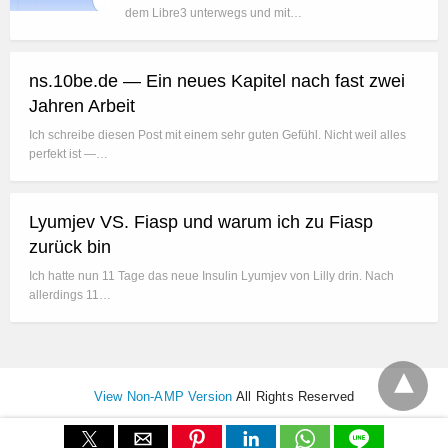
dem Libre3 unterwegs und mit…
ns.10be.de — Ein neues Kapitel nach fast zwei
Jahren Arbeit
Ich schreibe diesen Post mit einem sehr guten Gefühl. Nicht weil alles
perfekt ist —…
Lyumjev VS. Fiasp und warum ich zu Fiasp
zurück bin
Ich hatte nun 11 Tage das neue Insulin Lyumjev von Lilly drin. Nach
allerdings 11…
View Non-AMP Version
All Rights Reserved