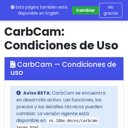
Esta página también está
10BE
No
Cambiar
disponible en English.
gracias
CarbCam:
Condiciones de Uso
CarbCam — Condiciones de
uso
Aviso BETA:
CarbCam se encuentra
en desarrollo activo. Las funciones, los
precios y los detalles técnicos pueden
cambiar. La versión vigente está
disponible en
ns.10be.de/es/carbcam-
.
terms.html