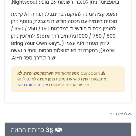
באופציונלי ניתן לסנכרן רשומות עם מופע Nightscout.
האפליקציה זמינה להתקנה בחינם. לניתוח ה-AI קיימת
תוכנית חינמית עם מכסה חודשית מוגבלת; בנוסף ניתן
להזמין מכסות חודשיות במדרגות 150 / 250 / 350 /
500 / 750 / 1000 ניתוחים דרך Store. לחלופין ניתן
להזין מפתח API עצמי („Bring Your Own Key“,
BYOK); במקרה זה לא מנוצלות מכסות, והחיוב נעשה
ישירות דרך ספק ה-AI.
CarbCam מספקת אך ורק
הערכות משוערות
.
לא
מתבצעת ייעוץ רפואי או המלצת מינון אמינה לאינסולין או
תרופות אחרים. לפרטים ראו
כתב ויתור רפואי
.
לראש הדף
§3 כריתת החוזה