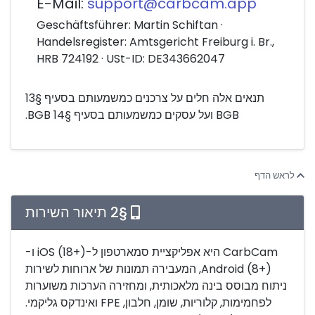
E-Mail:
support@carbcam.app
Geschäftsführer: Martin Schiftan ·
Handelsregister: Amtsgericht Freiburg i. Br.,
HRB 724192 · USt-ID: DE343662047
תנאים אלה חלים על צרכנים כמשמעותם בסעיף §13
BGB ועל עסקים כמשמעותם בסעיף §14 BGB.
לראש הדף
§2 תיאור השירות
CarbCam היא אפליקציית סמארטפון ל-iOS (18+) ו-
Android (8+), המעבירה תמונות של ארוחות לשירות
ניתוח מבוסס בינה מלאכותית, ומחזירה הערכות משוערות
לפחמימות, קלוריות, שומן, חלבון, FPE ואינדקס גליקמי.