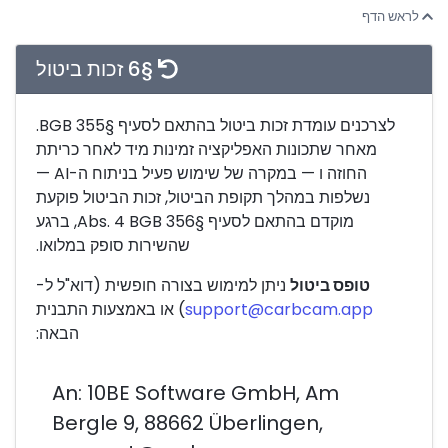
לראש הדף
§6 זכות ביטול
לצרכנים עומדת זכות ביטול בהתאם לסעיף §355 BGB.
מאחר שתכונות האפליקציה זמינות מיד לאחר כריתת
החוזה ו — במקרה של שימוש פעיל בניתוח ה-AI —
נשלפות במהלך תקופת הביטול, זכות הביטול פוקעת
מוקדם בהתאם לסעיף §356 Abs. 4 BGB, ברגע
שהשירות סופק במלואו.
טופס ביטול
ניתן למימוש בצורה חופשית (דוא"ל ל-
support@carbcam.app
) או באמצעות התבנית
הבאה:
An: 10BE Software GmbH, Am
Bergle 9, 88662 Überlingen,