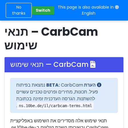
No
This page is also available in
10BE
Switch
thanks
English.
CarbCam – תנאי
שימוש
CarbCam — תנאי שימוש
הערת BETA:
CarbCam נמצאת בפיתוח
פעיל. תכונות, מחירים ופרטים טכניים עשויים
להשתנות. הגרסה העדכנית זמינה בכתובת
.
ns.10be.de/il/carbcam-terms.html
תנאי שימוש אלה מסדירים את השימוש באפליקציית
CarbCam ובשירותי השרת הנלווים ב-ns.10be.de.