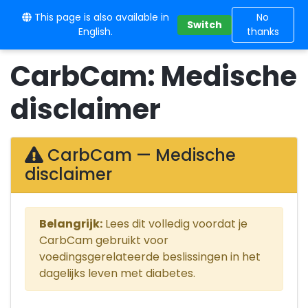
This page is also available in
10BE
No
Switch
English.
thanks
CarbCam: Medische
disclaimer
CarbCam — Medische
disclaimer
Belangrijk:
Lees dit volledig voordat je
CarbCam gebruikt voor
voedingsgerelateerde beslissingen in het
dagelijks leven met diabetes.