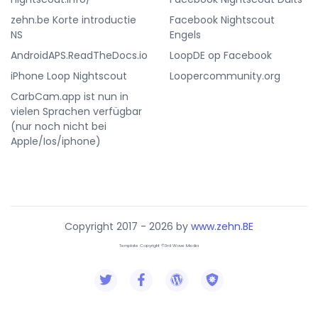
zehn.be Korte introductie
Facebook Nightscout
NS
Engels
AndroidAPS.ReadTheDocs.io
LoopDE op Facebook
iPhone Loop Nightscout
Loopercommunity.org
CarbCam.app ist nun in
vielen Sprachen verfügbar
(nur noch nicht bei
Apple/Ios/iphone)
Copyright 2017 - 2026 by
www.zehn.BE
Template Copyright ©3rd Wave Media