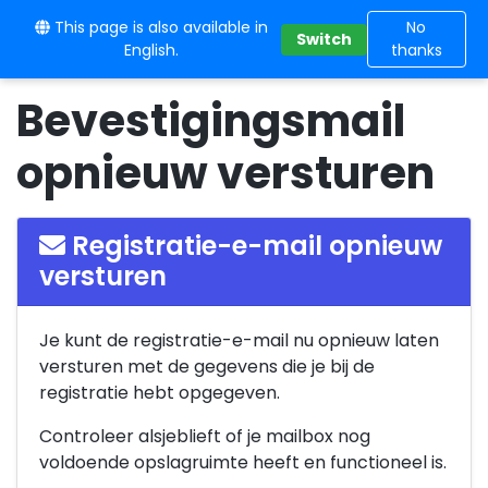
This page is also available in
10BE
No
Switch
English.
thanks
Bevestigingsmail
opnieuw versturen
Registratie-e-mail opnieuw
versturen
Je kunt de registratie-e-mail nu opnieuw laten
versturen met de gegevens die je bij de
registratie hebt opgegeven.
Controleer alsjeblieft of je mailbox nog
voldoende opslagruimte heeft en functioneel is.