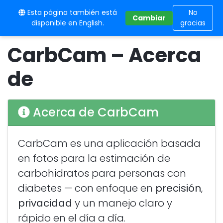
Esta página también está
10BE
No
Cambiar
disponible en English.
gracias
CarbCam – Acerca
de
Acerca de CarbCam
CarbCam es una aplicación basada
en fotos para la estimación de
carbohidratos para personas con
diabetes — con enfoque en
precisión
,
privacidad
y un manejo claro y
rápido en el día a día.