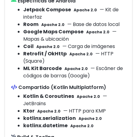
Específicas de Android
Jetpack Compose
— Kit de
Apache 2.0
interfaz
Room
— Base de datos local
Apache 2.0
Google Maps Compose
—
Apache 2.0
Mapas & ubicación
Coil
— Carga de imágenes
Apache 2.0
Retrofit / OkHttp
— HTTP
Apache 2.0
(Square)
ML Kit Barcode
— Escáner de
Apache 2.0
códigos de barras (Google)
Compartido (Kotlin Multiplatform)
Kotlin & Coroutines
—
Apache 2.0
JetBrains
Ktor
— HTTP para KMP
Apache 2.0
kotlinx.serialization
Apache 2.0
kotlinx.datetime
Apache 2.0