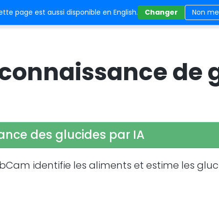
tte page est aussi disponible en English.
Changer
Non me
CarbCam
FAQ
Statut
Mentions légal
onnaissance de g
ce des glucides par IA
am identifie les aliments et estime les glucide