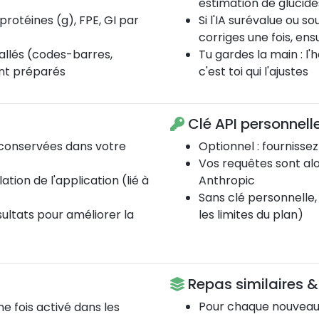
estimation de glucid
, protéines (g), FPE, GI par
Si l'IA surévalue ou 
corriges une fois, ens
allés (codes-barres,
Tu gardes la main : l'
ent préparés
c'est toi qui l'ajustes
Clé API personnell
 conservées dans votre
Optionnel : fournisse
Vos requêtes sont al
tion de l'application (lié à
Anthropic
Sans clé personnelle, 
sultats pour améliorer la
les limites du plan)
Repas similaires 
Pour chaque nouveau
e fois activé dans les