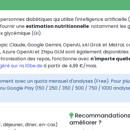
ersonnes diabétiques qui utilise l'intelligence artificiell
 fournir une
estimation nutritionnelle
: notamment les glu
ex glycémique (GI).
ropic Claude, Google Gemini, OpenAI, xAI Grok et Mistral,
), Azure OpenAI et Zhipu GLM sont également disponibles.
chronisation des repas, fonctionne avec
n'importe quell
éré sur ns.10be.de
à partir de 4,99 €/mois.
ement avec un quota mensuel d'analyses (Free). Pour plus
Google Play (150 / 250 / 350 / 500 / 750 / 1000 analyses)
Recommandations d
améliorer ?
r, déjeuner, dîner, en-cas)