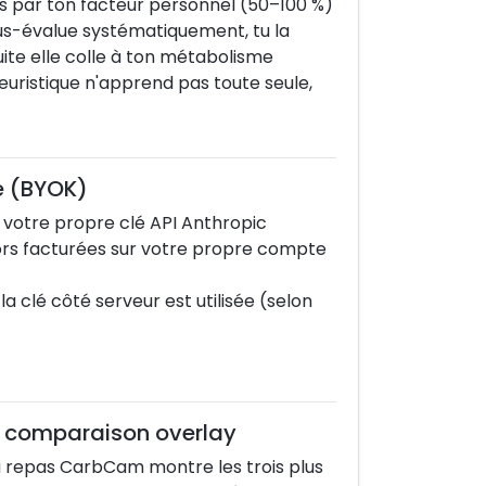
es par ton facteur personnel (50–100 %)
sous-évalue systématiquement, tu la
uite elle colle à ton métabolisme
heuristique n'apprend pas toute seule,
e (BYOK)
z votre propre clé API Anthropic
ors facturées sur votre propre compte
la clé côté serveur est utilisée (selon
& comparaison overlay
 repas CarbCam montre les trois plus