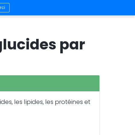
rci
es/Contact
Design
Connexion/Inscription
lucides par
s, les lipides, les protéines et