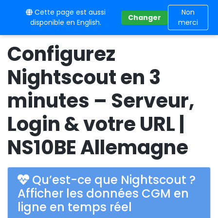
Cette page est aussi
10BE
Non
Changer
disponible en English.
merci
Configurez
Nightscout en 3
minutes – Serveur,
Login & votre URL |
NS10BE Allemagne
Qu’est-ce que Nightscout ?
Afficher les données CGM en
ligne en temps réel