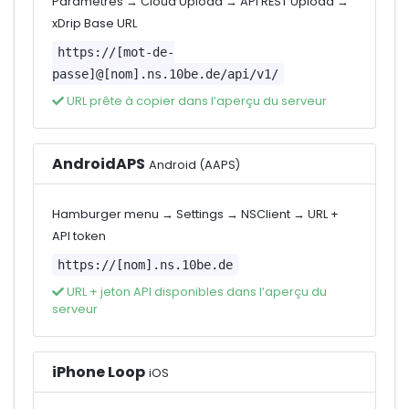
Paramètres → Cloud Upload → API REST Upload →
xDrip Base URL
https://[mot-de-
passe]@[nom].ns.10be.de/api/v1/
URL prête à copier dans l’aperçu du serveur
AndroidAPS
Android (AAPS)
Hamburger menu → Settings → NSClient → URL +
API token
https://[nom].ns.10be.de
URL + jeton API disponibles dans l’aperçu du
serveur
iPhone Loop
iOS