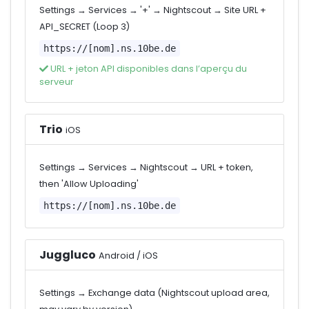
Settings → Services → '+' → Nightscout → Site URL +
API_SECRET (Loop 3)
https://[nom].ns.10be.de
URL + jeton API disponibles dans l’aperçu du
serveur
Trio
iOS
Settings → Services → Nightscout → URL + token,
then 'Allow Uploading'
https://[nom].ns.10be.de
Juggluco
Android / iOS
Settings → Exchange data (Nightscout upload area,