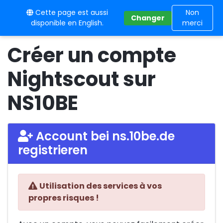
Cette page est aussi
10BE
Non
Changer
disponible en English.
merci
Créer un compte
Nightscout sur
NS10BE
Account bei ns.10be.de
registrieren
Utilisation des services à vos
propres risques !