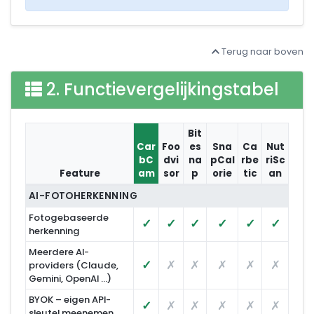
Terug naar boven
2. Functievergelijkingstabel
Bit
Car
Foo
es
Sna
Ca
Nut
bC
dvi
na
pCal
rbe
riSc
Feature
am
sor
p
orie
tic
an
Vergelijking van CarbCam met andere apps
AI-FOTOHERKENNING
Fotogebaseerde
✓
✓
✓
✓
✓
✓
herkenning
Meerdere AI-
✓
✗
✗
✗
✗
✗
providers (Claude,
Gemini, OpenAI …)
BYOK – eigen API-
✓
✗
✗
✗
✗
✗
sleutel meenemen