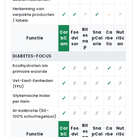
Herkenning van
✓
✓
?
✓
?
verpakte producten
~
/ labels
Bit
Car
Foo
Sna
Ca
Nut
es
Functie
bC
dvi
pCal
rbe
riSc
na
am
sor
orie
tic
an
p
DIABETES-FOCUS
Koolhydraten als
✓
✗
✗
✗
✓
✗
primaire waarde
Vet-Eiwit-Eenheden
✓
✗
✗
✗
✓
✗
(FPU)
Glykemische Index
✓
✗
✗
✗
✗
✗
per item
AI-kalibratie (50–
✓
✗
✗
✗
✗
✗
100% schuifregelaar)
Bit
Car
Foo
Sna
Ca
Nut
es
Functie
bC
dvi
pCal
rbe
riSc