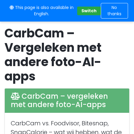
This page is also available in
10BE
No
Switch
English.
thanks
CarbCam –
Vergeleken met
andere foto-AI-
apps
CarbCam – vergeleken
met andere foto-AI-apps
CarbCam vs. Foodvisor, Bitesnap,
SnapCalorie – wat wij hebben, wat de