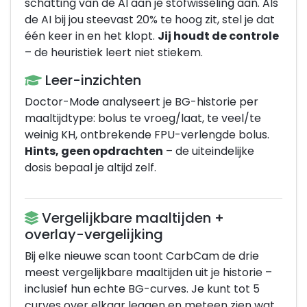
schatting van de AI aan je stofwisseling aan. Als
de AI bij jou steevast 20% te hoog zit, stel je dat
één keer in en het klopt.
Jij houdt de controle
– de heuristiek leert niet stiekem.
Leer-inzichten
Doctor-Mode analyseert je BG-historie per
maaltijdtype: bolus te vroeg/laat, te veel/te
weinig KH, ontbrekende FPU-verlengde bolus.
Hints, geen opdrachten
– de uiteindelijke
dosis bepaal je altijd zelf.
Vergelijkbare maaltijden +
overlay-vergelijking
Bij elke nieuwe scan toont CarbCam de drie
meest vergelijkbare maaltijden uit je historie –
inclusief hun echte BG-curves. Je kunt tot 5
curves over elkaar leggen en meteen zien wat