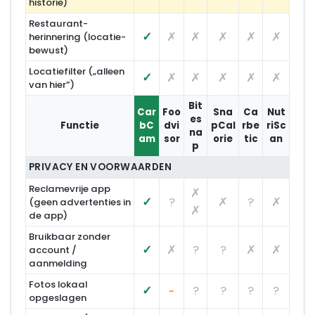
historie)
Restaurant-
✓
✗
✗
✗
✗
✗
herinnering (locatie-
bewust)
Locatiefilter („alleen
✓
✗
✗
✗
✗
✗
van hier”)
Bit
Car
Foo
Sna
Ca
Nut
es
Functie
bC
dvi
pCal
rbe
riSc
na
am
sor
orie
tic
an
p
PRIVACY EN VOORWAARDEN
Reclamevrije app
✗
✓
?
✗
?
✗
(geen advertenties in
✗
de app)
Bruikbaar zonder
✓
✗
?
?
✗
✗
account /
aanmelding
Fotos lokaal
✓
?
?
?
?
~
opgeslagen