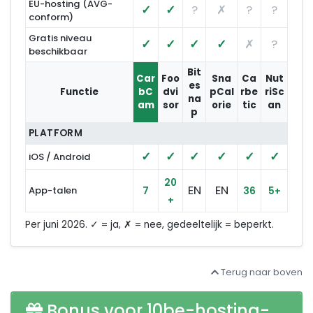
EU-hosting (AVG-
✓
✓
?
✗
?
?
conform)
Gratis niveau
✓
✓
✓
✓
✗
?
beschikbaar
Bit
Car
Foo
Sna
Ca
Nut
es
Functie
bC
dvi
pCal
rbe
riSc
na
am
sor
orie
tic
an
p
PLATFORM
✓
✓
✓
✓
✓
✓
iOS / Android
20
EN
EN
App-talen
7
36
5+
+
Per juni 2026.
✓
= ja,
✗
= nee,
gedeeltelijk
= beperkt.
Terug naar boven
Bonus voor 10be-hosting-