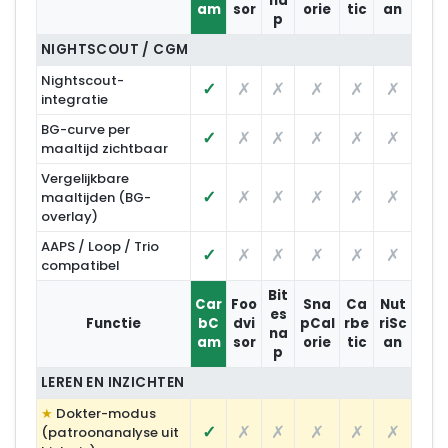
na
am
sor
orie
tic
an
p
NIGHTSCOUT / CGM
Nightscout-
✓
✗
✗
✗
✗
✗
integratie
BG-curve per
✓
✗
✗
✗
✗
✗
maaltijd zichtbaar
Vergelijkbare
✓
✗
✗
✗
✗
✗
maaltijden (BG-
overlay)
AAPS / Loop / Trio
✓
✗
✗
✗
✗
✗
compatibel
Bit
Car
Foo
Sna
Ca
Nut
es
Functie
bC
dvi
pCal
rbe
riSc
na
am
sor
orie
tic
an
p
LEREN EN INZICHTEN
Dokter-modus
✓
✗
✗
✗
✗
✗
(patroonanalyse uit