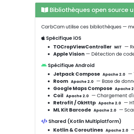
Bibliothèques open source ut
CarbCam utilise ces bibliothèques — me
Spécifique iOS
TOCropViewController
— R
MIT
Apple Vision
— Détection de code
Spécifique Android
Jetpack Compose
— T
Apache 2.0
Room
— Base de donné
Apache 2.0
Google Maps Compose
Apache 2
Coil
— Chargement d'
Apache 2.0
Retrofit / OkHttp
— HT
Apache 2.0
ML Kit Barcode
— Scan
Apache 2.0
Shared (Kotlin Multiplatform)
Kotlin & Coroutines
—
Apache 2.0