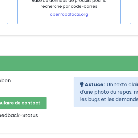
Base de données de produits pour la
recherche par code-barres
openfoodfacts.org
eben
Astuce :
Un texte cla
d'une photo du repas, n
les bugs et les demande
mulaire de contact
eedback-Status