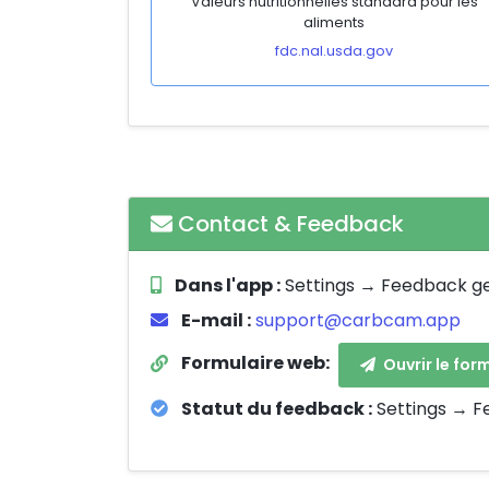
Valeurs nutritionnelles standard pour les
aliments
fdc.nal.usda.gov
Contact & Feedback
Dans l'app :
Settings → Feedback g
E-mail :
support@carbcam.app
Formulaire web:
Ouvrir le for
Statut du feedback :
Settings → F