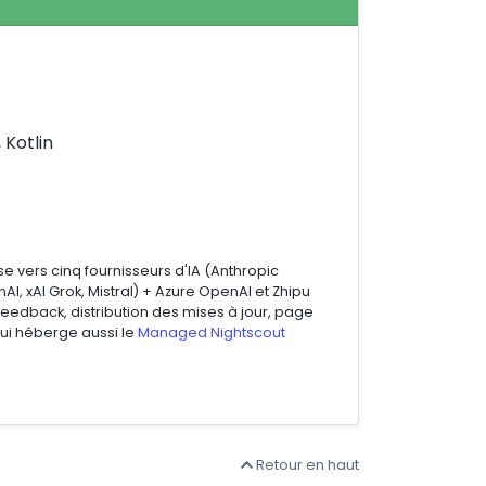
Kotlin
e vers cinq fournisseurs d'IA (Anthropic
, xAI Grok, Mistral) + Azure OpenAI et Zhipu
edback, distribution des mises à jour, page
ui héberge aussi le
Managed Nightscout
Retour en haut