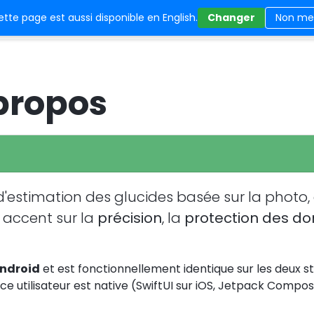
tte page est aussi disponible en English.
Changer
Non me
CarbCam
FAQ
Statut
Mentions légal
propos
'estimation des glucides basée sur la photo,
 accent sur la
précision
, la
protection des d
ndroid
et est fonctionnellement identique sur les deux 
rface utilisateur est native (SwiftUI sur iOS, Jetpack Compo