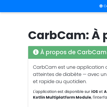
Ce
Accueil
Langue
Prix
CarbCam: À 
À propos de CarbCam
CarbCam est une application d
atteintes de diabète — avec un
et rapide au quotidien.
L'application est disponible sur
iOS
et
A
Kotlin Multiplatform Module
, l'inte