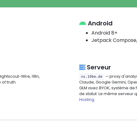
Android
Android 8+
Jetpack Compose, 
Serveur
Nightscout-Wire, I18n,
— proxy d'analys
ns.10be.de
of truth.
Claude, Google Gemini, OpenAI
GLM avec BYOK, système de fe
de statut. Le même serveur q
Hosting
.