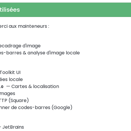
ilisées
rci aux mainteneurs :
ecadrage d'image
s-barres & analyse d'image locale
oolkit UI
es locale
— Cartes & localisation
.0
images
TP (Square)
ner de codes-barres (Google)
 JetBrains