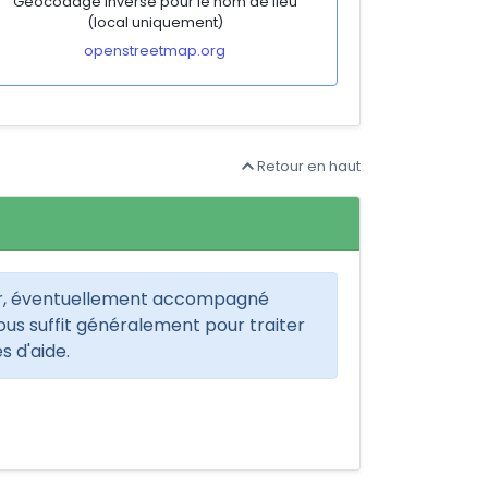
Géocodage inverse pour le nom de lieu
(local uniquement)
openstreetmap.org
Retour en haut
ir, éventuellement accompagné
ous suffit généralement pour traiter
s d'aide.