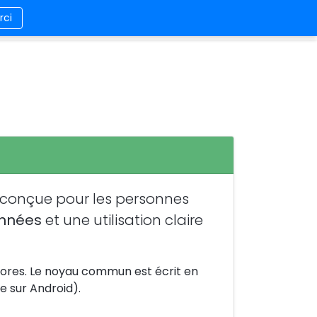
rci
es/Contact
Design
Connexion/Inscription
 conçue pour les personnes
onnées
et une utilisation claire
stores. Le noyau commun est écrit en
se sur Android).