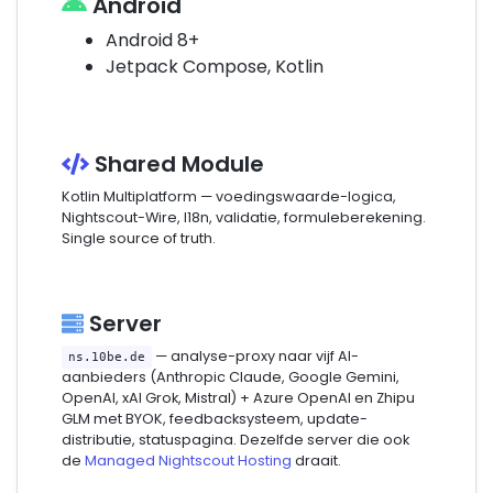
Android
Android 8+
Jetpack Compose, Kotlin
Shared Module
Kotlin Multiplatform — voedingswaarde-logica,
Nightscout-Wire, I18n, validatie, formuleberekening.
Single source of truth.
Server
— analyse-proxy naar vijf AI-
ns.10be.de
aanbieders (Anthropic Claude, Google Gemini,
OpenAI, xAI Grok, Mistral) + Azure OpenAI en Zhipu
GLM met BYOK, feedbacksysteem, update-
distributie, statuspagina. Dezelfde server die ook
de
Managed Nightscout Hosting
draait.