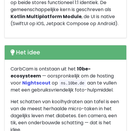
op beide stores functioneel 1:1 identiek. De
gemeenschappelijke kern is geschreven als
Kotlin Multiplatform Module
, de UI is native
(SwiftUI op iOS, Jetpack Compose op Android).
Het idee
CarbCam is ontstaan uit het
10be-
ecosysteem
— oorspronkelijk om de hosting
voor
Nightscout
op
aan te vullen
ns.10be.de
met een gebruiksvriendelijk foto-hulpmiddel.
Het schatten van koolhydraten aan tafel is een
van de meest herhaalde micro-taken in het
dagelijks leven met diabetes. Een camera, een
tik, een onderbouwde schatting — dat is het
idee.