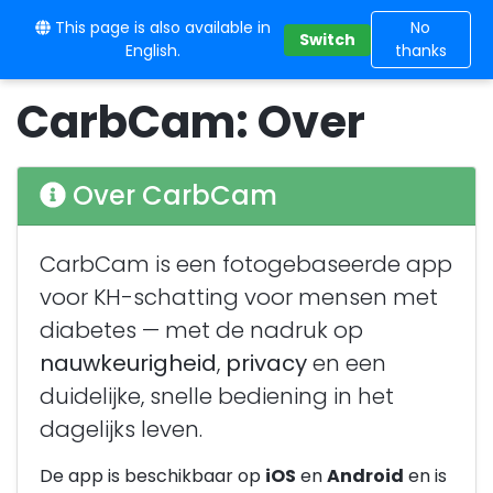
This page is also available in
10BE
No
Switch
English.
thanks
CarbCam: Over
Over CarbCam
CarbCam is een fotogebaseerde app
voor KH-schatting voor mensen met
diabetes — met de nadruk op
nauwkeurigheid
,
privacy
en een
duidelijke, snelle bediening in het
dagelijks leven.
De app is beschikbaar op
iOS
en
Android
en is