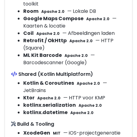
toolkit
Room
— Lokale DB
Apache 2.0
Google Maps Compose
—
Apache 2.0
Kaarten & locatie
Coil
— Afbeeldingen laden
Apache 2.0
Retrofit / OkHttp
— HTTP
Apache 2.0
(Square)
ML Kit Barcode
—
Apache 2.0
Barcodescanner (Google)
Shared (Kotlin Multiplatform)
Kotlin & Coroutines
—
Apache 2.0
JetBrains
Ktor
— HTTP voor KMP
Apache 2.0
kotlinx.serialization
Apache 2.0
kotlinx.datetime
Apache 2.0
Build & Tooling
XcodeGen
— iOS-projectgeneratie
MIT