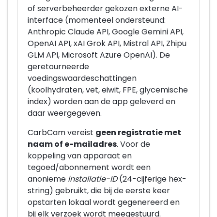
of serverbeheerder gekozen externe AI-
interface (momenteel ondersteund:
Anthropic Claude API, Google Gemini API,
OpenAI API, xAI Grok API, Mistral API, Zhipu
GLM API, Microsoft Azure OpenAI). De
geretourneerde
voedingswaardeschattingen
(koolhydraten, vet, eiwit, FPE, glycemische
index) worden aan de app geleverd en
daar weergegeven.
CarbCam vereist
geen registratie met
naam of e-mailadres
. Voor de
koppeling van apparaat en
tegoed/abonnement wordt een
anonieme
installatie-ID
(24-cijferige hex-
string) gebruikt, die bij de eerste keer
opstarten lokaal wordt gegenereerd en
bij elk verzoek wordt meegestuurd.