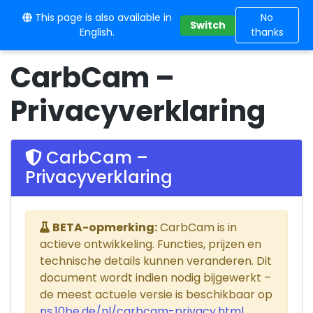
This page is also available in
10BE
No
Switch
English.
thanks
CarbCam –
Privacyverklaring
CarbCam –
Privacyverklaring
BETA-opmerking:
CarbCam is in
actieve ontwikkeling. Functies, prijzen en
technische details kunnen veranderen. Dit
document wordt indien nodig bijgewerkt –
de meest actuele versie is beschikbaar op
ns.10be.de/nl/carbcam-privacy.html
.