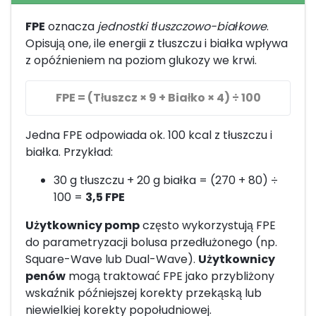
FPE
oznacza
jednostki tłuszczowo-białkowe
.
Opisują one, ile energii z tłuszczu i białka wpływa
z opóźnieniem na poziom glukozy we krwi.
FPE = (Tłuszcz × 9 + Białko × 4) ÷ 100
Jedna FPE odpowiada ok. 100 kcal z tłuszczu i
białka. Przykład:
30 g tłuszczu + 20 g białka = (270 + 80) ÷
100 =
3,5 FPE
Użytkownicy pomp
często wykorzystują FPE
do parametryzacji bolusa przedłużonego (np.
Square-Wave lub Dual-Wave).
Użytkownicy
penów
mogą traktować FPE jako przybliżony
wskaźnik późniejszej korekty przekąską lub
niewielkiej korekty popołudniowej.