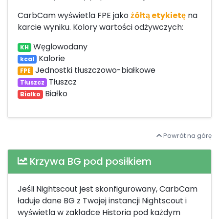
CarbCam wyświetla FPE jako
żółtą etykietę
na
karcie wyniku. Kolory wartości odżywczych:
Węglowodany
KH
Kalorie
kcal
Jednostki tłuszczowo-białkowe
FPE
Tłuszcz
Tłuszcz
Białko
Białko
Powrót na górę
Krzywa BG pod posiłkiem
Jeśli Nightscout jest skonfigurowany, CarbCam
ładuje dane BG z Twojej instancji Nightscout i
wyświetla w zakładce Historia pod każdym