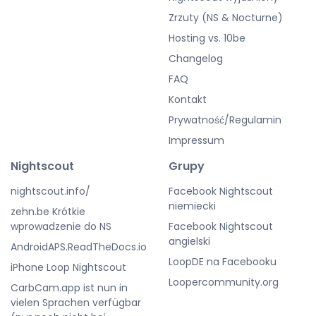
Zrzuty (NS & Nocturne)
Hosting vs. 10be
Changelog
FAQ
Kontakt
Prywatność/Regulamin
Impressum
Nightscout
Grupy
nightscout.info/
Facebook Nightscout
niemiecki
zehn.be Krótkie
wprowadzenie do NS
Facebook Nightscout
angielski
AndroidAPS.ReadTheDocs.io
LoopDE na Facebooku
iPhone Loop Nightscout
Loopercommunity.org
CarbCam.app ist nun in
vielen Sprachen verfügbar