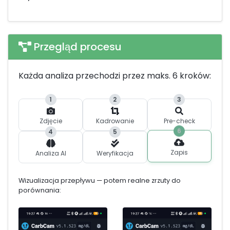
Przegląd procesu
Każda analiza przechodzi przez maks. 6 kroków:
1
2
3
Zdjęcie
Kadrowanie
Pre-check
6
4
5
Zapis
Analiza AI
Weryfikacja
Wizualizacja przepływu — potem realne zrzuty do
porównania: