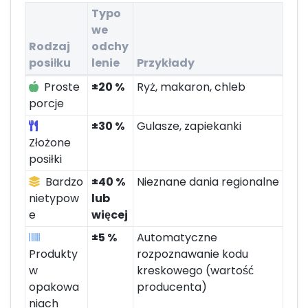
Typo
we
Rodzaj
odchy
posiłku
lenie
Przykłady
Dokładność według typu posiłku
Proste
±20 %
Ryż, makaron, chleb
porcje
±30 %
Gulasze, zapiekanki
Złożone
posiłki
Bardzo
±40 %
Nieznane dania regionalne
nietypow
lub
e
więcej
±5 %
Automatyczne
Produkty
rozpoznawanie kodu
w
kreskowego (wartość
opakowa
producenta)
niach