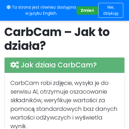
Ta strona jest również dostępna
10BE
Nie,
Zmień
w języku English.
dziękuję
CarbCam – Jak to
działa?
Jak działa CarbCam?
CarbCam robi zdjęcie, wysyła je do
serwisu AI, otrzymuje oszacowanie
składników, weryfikuje wartości za
pomocą standardowych baz danych
wartości odżywczych i wyświetla
wynik.