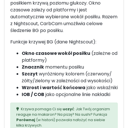
posiłkiem krzywą poziomu glukozy. Okno
czasowe zależy od platformy i jest
automatycznie wybierane wokół posiłku. Razem
z Nightscout, CarbCam umożliwia celowe
śledzenie BG po posiłku.
Funkcje krzywej BG (dane Nightscout):
Okno czasowe wokół posiłku
(zależne od
platformy)
Znacznik
momentu posiłku
Szczyt
wyróżniony kolorem (czerwony/
żółty/zielony w zależności od wysokości)
Wzrost i wartość końcowa
jako wskaźniki
IOB / COB
jako opcjonalne linie nakładki
Krzywa pomaga Ci się
uczyć
: Jak Twój organizm
reaguje na makaron? Na pizzę? Na sushi? Funkcja
Porównaj
(w historii) pozwala nałożyć na siebie
kilka krzywych.