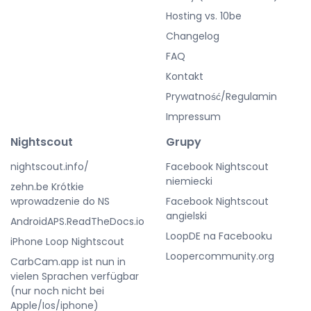
Hosting vs. 10be
Changelog
FAQ
Kontakt
Prywatność/Regulamin
Impressum
Nightscout
Grupy
nightscout.info/
Facebook Nightscout
niemiecki
zehn.be Krótkie
wprowadzenie do NS
Facebook Nightscout
angielski
AndroidAPS.ReadTheDocs.io
LoopDE na Facebooku
iPhone Loop Nightscout
Loopercommunity.org
CarbCam.app ist nun in
vielen Sprachen verfügbar
(nur noch nicht bei
Apple/Ios/iphone)