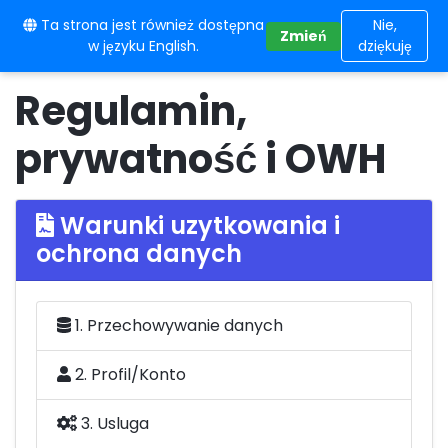
Ta strona jest również dostępna
10BE
Nie,
Zmień
w języku English.
dziękuję
Regulamin,
prywatność i OWH
Warunki uzytkowania i
ochrona danych
1. Przechowywanie danych
2. Profil/Konto
3. Usluga