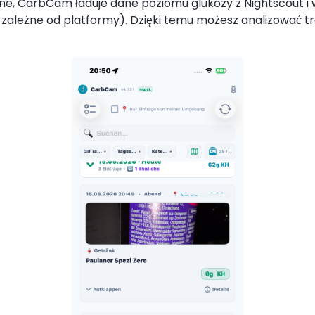
ywne, CarbCam ładuje dane poziomu glukozy z Nightscout 
 zależne od platformy). Dzięki temu możesz analizować t