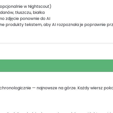
i opcjonalnie w Nightscout)
anów, tłuszczu, białka
mo zdjęcie ponownie do AI
ne produkty tekstem, aby AI rozpoznała je poprawnie prz
ę chronologicznie — najnowsze na górze. Każdy wiersz poka