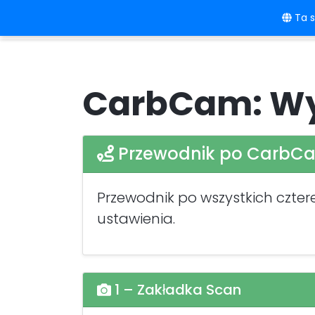
Ta s
Strona główna
Język/Linki
Cenn
CarbCam: Wy
Przewodnik po CarbC
Przewodnik po wszystkich cztere
ustawienia.
1 – Zakładka Scan