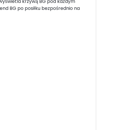
i wyświetla krzywą BG pod każdym
rend BG po posiłku bezpośrednio na