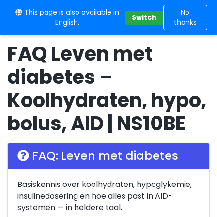
This page is also available in
10BE
No
Switch
English.
thanks
FAQ Leven met
diabetes –
Koolhydraten, hypo,
bolus, AID | NS10BE
FAQ: Leven met diabetes
Basiskennis over koolhydraten, hypoglykemie,
insulinedosering en hoe alles past in AID-
systemen — in heldere taal.