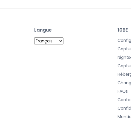
Langue
10BE
Config
Captur
Nights
Captur
Héberg
Chang
FAQs
Conta
Confid
Mentio