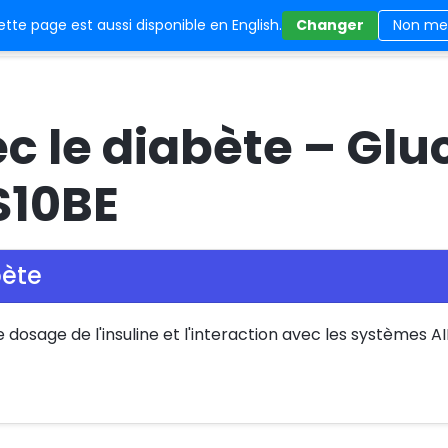
tte page est aussi disponible en English.
Changer
Non me
CarbCam
FAQ
Statut
Mentions légal
c le diabète – Glu
NS10BE
bète
e dosage de l'insuline et l'interaction avec les systèmes A