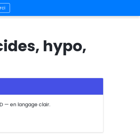
rci
es/Contact
Design
Connexion/Inscription
cides, hypo,
ID — en langage clair.