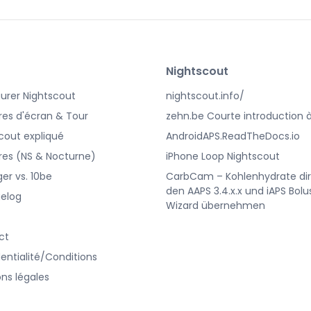
Nightscout
urer Nightscout
nightscout.info/
es d'écran & Tour
zehn.be Courte introduction 
cout expliqué
AndroidAPS.ReadTheDocs.io
es (NS & Nocturne)
iPhone Loop Nightscout
er vs. 10be
CarbCam – Kohlenhydrate dir
den AAPS 3.4.x.x und iAPS Bolu
elog
Wizard übernehmen
ct
entialité/Conditions
ns légales