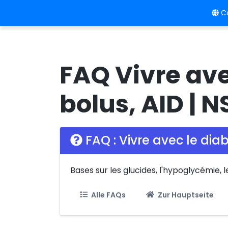
Ce
Accueil
Langue
Prix
FAQ Vivre ave
bolus, AID | 
FAQ : Vivre avec le dia
Bases sur les glucides, l'hypoglycémie, l
Alle FAQs
Zur Hauptseite