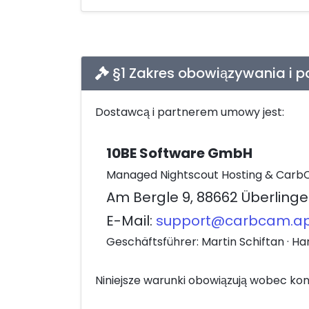
§1 Zakres obowiązywania i 
Dostawcą i partnerem umowy jest:
10BE Software GmbH
Managed Nightscout Hosting & Car
Am Bergle 9, 88662 Überling
E-Mail:
support@carbcam.a
Geschäftsführer: Martin Schiftan · Ha
Niniejsze warunki obowiązują wobec ko