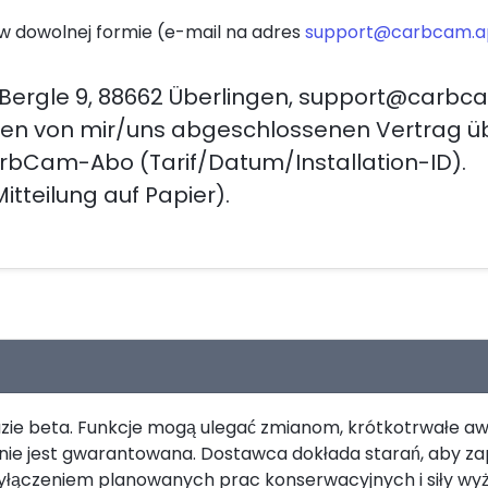
w dowolnej formie (e-mail na adres
support@carbcam.
Bergle 9, 88662 Überlingen, support@carbc
 den von mir/uns abgeschlossenen Vertrag ü
arbCam-Abo (Tarif/Datum/Installation-ID).
itteilung auf Papier).
ie beta. Funkcje mogą ulegać zmianom, krótkotrwałe aw
nie jest gwarantowana. Dostawca dokłada starań, aby z
 wyłączeniem planowanych prac konserwacyjnych i siły wyż