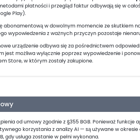
metodami płatności i przegląd faktur odbywają się w cał
ogle Play).
 abonamentową w dowolnym momencie ze skutkiem na 
ego wypowiedzenia z ważnych przyczyn pozostaje nienar
na nowe urządzenie odbywa się za pośrednictwem odpowied
m jest możliwa wyłącznie poprzez wypowiedzenie i ponow
m Store, w którym zostały zakupione.
mowy
enia od umowy zgodnie z §355 BGB. Ponieważ funkcje ap
ywnego korzystania z analizy AI — są używane w okresie
B, gdy usługa zostanie w pełni wykonana.