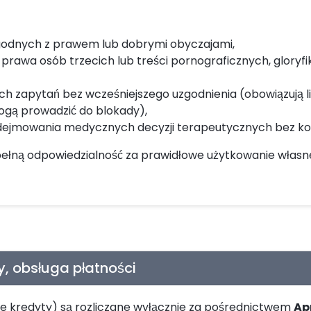
ezgodnych z prawem lub dobrymi obyczajami,
h prawa osób trzecich lub treści pornograficznych, glory
zapytań bez wcześniejszego uzgodnienia (obowiązują lim
gą prowadzić do blokady),
dejmowania medycznych decyzji terapeutycznych bez konsu
ełną odpowiedzialność za prawidłowe użytkowanie własne
, obsługa płatności
e kredyty) są rozliczane wyłącznie za pośrednictwem
Ap