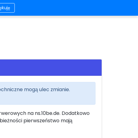
iękuję
Kontakt
Wygląd
Logowanie/Rejestracja
echniczne mogą ulec zmianie.
serwerowych na ns.10be.de. Dodatkowo
zbieżności pierwszeństwo mają