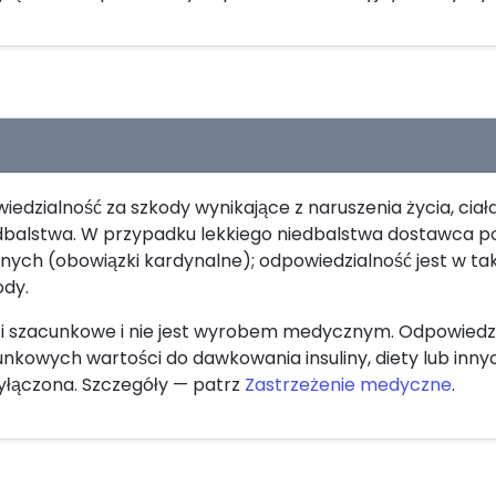
dzialność za szkody wynikające z naruszenia życia, ciała
edbalstwa. W przypadku lekkiego niedbalstwa dostawca po
ych (obowiązki kardynalne); odpowiedzialność jest w t
ody.
 szacunkowe i nie jest wyrobem medycznym. Odpowiedzia
unkowych wartości do dawkowania insuliny, diety lub inn
łączona. Szczegóły — patrz
Zastrzeżenie medyczne
.