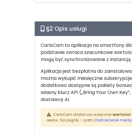
§2 Opis usługi
CarbCam to aplikacja na smartfony dla iO
podstawie zwraca szacunkowe wartości w
mogą być synchronizowane z instancją 
Aplikacja jest bezpłatna do zainstalow
można wykupić miesięczne subskrypcje w
dodatkowo dostępne są pakiety bonuso
własny klucz API („Bring Your Own Key“,
dostawcę AI.
CarbCam dostarcza wyłącznie
wartości
leków. Szczegóły — patrz
Zastrzeżenie medy