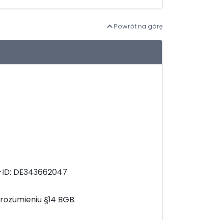
Powrót na górę
St-ID: DE343662047
rozumieniu §14 BGB.