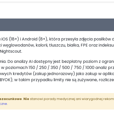
S (18+) i Android (8+), która przesyła zdjęcia posiłków do 
ęglowodanów, kalorii, tłuszczu, białka, FPE oraz indeksu
Nightscout.
ania. Do analizy AI dostępny jest bezpłatny poziom z og
 poziomach 150 / 250 / 350 / 500 / 750 / 1000 analiz prz
wych kredytów (zakup jednorazowy) jako zakup w aplika
 BYOK); w takim przypadku limity nie są zużywane, rozlic
 szacunkowe
.
Nie
stanowi porady medycznej ani wiarygodnej rekome
czne
.