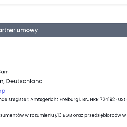
partner umowy
bCam
en, Deutschland
pp
ndelsregister: Amtsgericht Freiburg i. Br., HRB 724192 · U
nsumentów w rozumieniu §13 BGB oraz przedsiębiorców w 