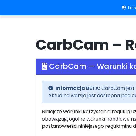
Ta s
Strona główna
Język/Linki
Cenn
CarbCam – R
CarbCam — Warunki ko
Informacja BETA:
CarbCam jest w
Aktualna wersja jest dostępna pod
Niniejsze warunki korzystania reguluj
obowiązują ogólne warunki handlowe ns
postanowienia niniejszego regulaminu 