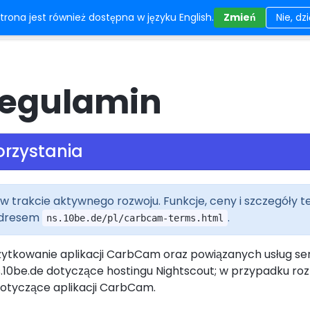
trona jest również dostępna w języku English.
Zmień
Nie, dz
ik/Funkcje
CarbCam
FAQ
Status
egulamin
rzystania
 trakcie aktywnego rozwoju. Funkcje, ceny i szczegóły t
 adresem
.
ns.10be.de/pl/carbcam-terms.html
ą użytkowanie aplikacji CarbCam oraz powiązanych usług 
.10be.de dotyczące hostingu Nightscout; w przypadku ro
dotyczące aplikacji CarbCam.