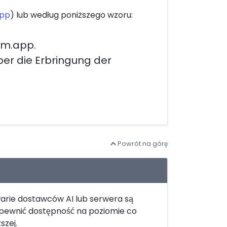
app
) lub według poniższego wzoru:
am.app.
ber die Erbringung der
Powrót na górę
arie dostawców AI lub serwera są
apewnić dostępność na poziomie co
szej.