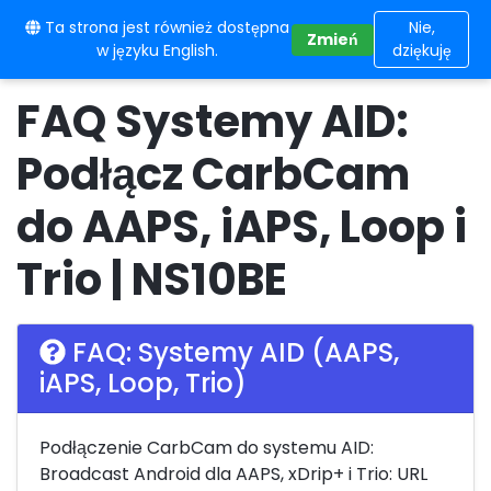
Ta strona jest również dostępna
10BE
Nie,
Zmień
w języku English.
dziękuję
FAQ Systemy AID:
Podłącz CarbCam
do AAPS, iAPS, Loop i
Trio | NS10BE
FAQ: Systemy AID (AAPS,
iAPS, Loop, Trio)
Podłączenie CarbCam do systemu AID:
Broadcast Android dla AAPS, xDrip+ i Trio: URL