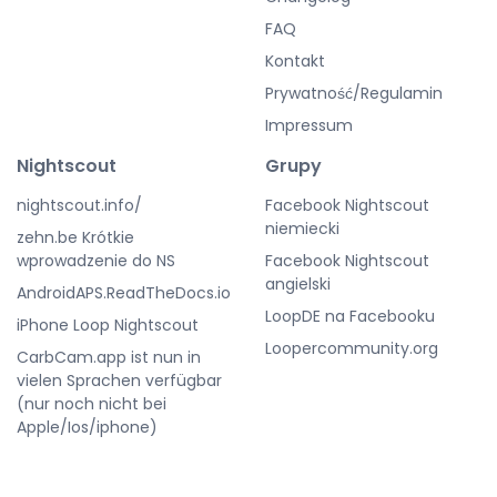
FAQ
Kontakt
Prywatność/Regulamin
Impressum
Nightscout
Grupy
nightscout.info/
Facebook Nightscout
niemiecki
zehn.be Krótkie
wprowadzenie do NS
Facebook Nightscout
angielski
AndroidAPS.ReadTheDocs.io
LoopDE na Facebooku
iPhone Loop Nightscout
Loopercommunity.org
CarbCam.app ist nun in
vielen Sprachen verfügbar
(nur noch nicht bei
Apple/Ios/iphone)