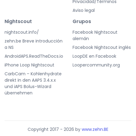
Privacidad/Términos
Aviso legal
Nightscout
Grupos
nightscout.info/
Facebook Nightscout
alemán
zehn.be Breve introducción
a NS
Facebook Nightscout inglés
AndroidAPS.ReadTheDocs.io
LoopDE en Facebook
iPhone Loop Nightscout
Loopercommunity.org
CarbCam – Kohlenhydrate
direkt in den AAPS 3.4.x.x
und iAPS Bolus-Wizard
übernehmen
Copyright 2017 - 2026 by
www.zehn.BE