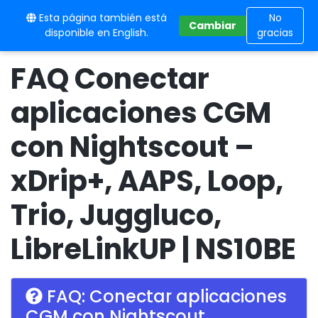
Esta página también está
10BE
No
Cambiar
disponible en English.
gracias
FAQ Conectar
aplicaciones CGM
con Nightscout –
xDrip+, AAPS, Loop,
Trio, Juggluco,
LibreLinkUP | NS10BE
FAQ: Conectar aplicaciones
CGM con Nightscout