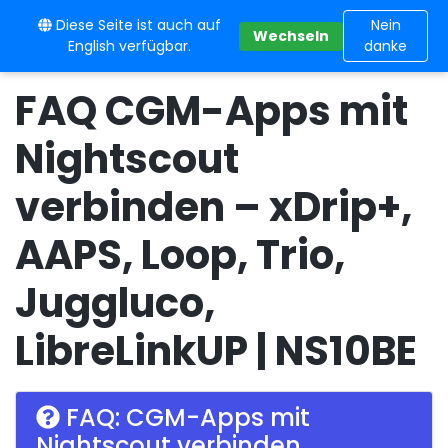
Diese Seite ist auch auf
10BE
Nein
Wechseln
English verfügbar.
danke
FAQ CGM-Apps mit
Nightscout
verbinden – xDrip+,
AAPS, Loop, Trio,
Juggluco,
LibreLinkUP | NS10BE
FAQ: CGM-Apps mit
Nightscout verbinden