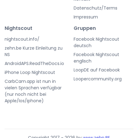
Datenschutz/Terms
Impressum
Nightscout
Gruppen
nightscout.info/
Facebook Nightscout
deutsch
zehn.be Kurze Einleitung zu
NS
Facebook Nightscout
englisch
AndroidAPS.ReadTheDocs.io
LoopDE auf Facebook
iPhone Loop Nightscout
Loopercommunity.org
CarbCam.app ist nun in
vielen Sprachen verfügbar
(nur noch nicht bei
Apple/Ios/iphone)
Copyright 2017 - 2026 by
www.zehn.BE