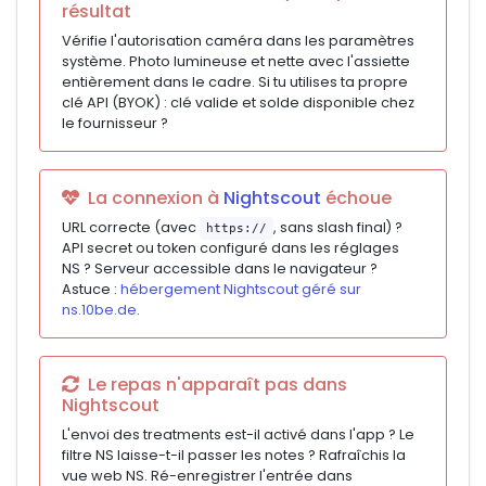
résultat
Vérifie l'autorisation caméra dans les paramètres
système. Photo lumineuse et nette avec l'assiette
entièrement dans le cadre. Si tu utilises ta propre
clé API (BYOK) : clé valide et solde disponible chez
le fournisseur ?
La connexion à
Nightscout
échoue
URL correcte (avec
, sans slash final) ?
https://
API secret ou token configuré dans les réglages
NS ? Serveur accessible dans le navigateur ?
Astuce :
hébergement Nightscout géré sur
ns.10be.de
.
Le repas n'apparaît pas dans
Nightscout
L'envoi des treatments est-il activé dans l'app ? Le
filtre NS laisse-t-il passer les notes ? Rafraîchis la
vue web NS. Ré-enregistrer l'entrée dans