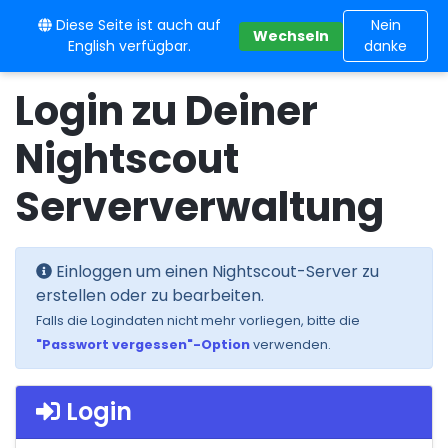
Diese Seite ist auch auf
10BE
Nein
Wechseln
English verfügbar.
danke
Login zu Deiner
Nightscout
Serververwaltung
Einloggen um einen Nightscout-Server zu
erstellen oder zu bearbeiten.
Falls die Logindaten nicht mehr vorliegen, bitte die
"Passwort vergessen"-Option
verwenden.
Login