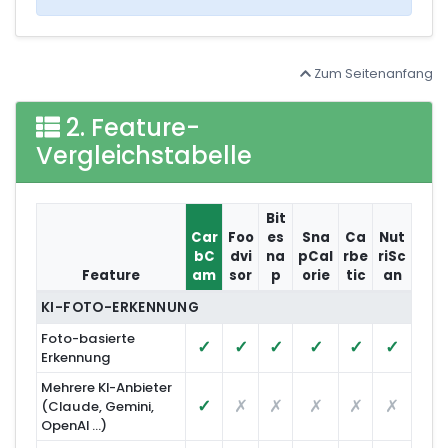
Zum Seitenanfang
2. Feature-
Vergleichstabelle
Bit
Car
Foo
es
Sna
Ca
Nut
bC
dvi
na
pCal
rbe
riSc
Feature
am
sor
p
orie
tic
an
Vergleich von CarbCam mit anderen Apps
KI-FOTO-ERKENNUNG
Foto-basierte
✓
✓
✓
✓
✓
✓
Erkennung
Mehrere KI-Anbieter
✓
✗
✗
✗
✗
✗
(Claude, Gemini,
OpenAI …)