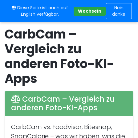
Diese Seite ist auch auf
10BE
Nein
Wechseln
English verfügbar.
danke
CarbCam –
Vergleich zu
anderen Foto-KI-
Apps
CarbCam – Vergleich zu
anderen Foto-KI-Apps
CarbCam vs. Foodvisor, Bitesnap,
SnapCalorie – was wir haben, was die