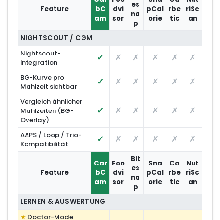
es
Feature
bC
dvi
pCal
rbe
riSc
na
am
sor
orie
tic
an
p
NIGHTSCOUT / CGM
Nightscout-
✓
✗
✗
✗
✗
✗
Integration
BG-Kurve pro
✓
✗
✗
✗
✗
✗
Mahlzeit sichtbar
Vergleich ähnlicher
✓
✗
✗
✗
✗
✗
Mahlzeiten (BG-
Overlay)
AAPS / Loop / Trio-
✓
✗
✗
✗
✗
✗
Kompatibilität
Bit
Car
Foo
Sna
Ca
Nut
es
Feature
bC
dvi
pCal
rbe
riSc
na
am
sor
orie
tic
an
p
LERNEN & AUSWERTUNG
Doctor-Mode