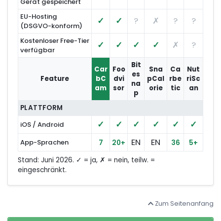
Gerät gespeichert
EU-Hosting
✓
✓
?
✗
?
?
(DSGVO-konform)
Kostenloser Free-Tier
✓
✓
✓
✓
✗
?
verfügbar
Bit
Car
Foo
Sna
Ca
Nut
es
Feature
bC
dvi
pCal
rbe
riSc
na
am
sor
orie
tic
an
p
PLATTFORM
✓
✓
✓
✓
✓
✓
iOS / Android
EN
EN
App-Sprachen
7
20+
36
5+
Stand: Juni 2026.
✓
= ja,
✗
= nein,
teilw.
=
eingeschränkt.
Zum Seitenanfang