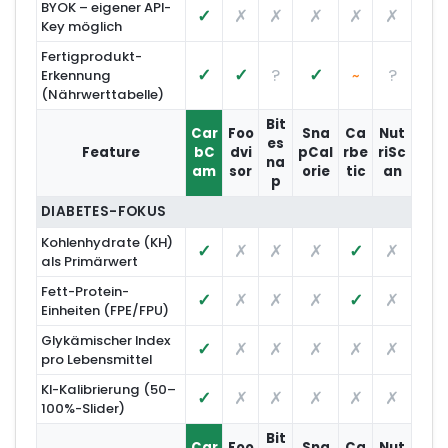
BYOK – eigener API-
✓
✗
✗
✗
✗
✗
Key möglich
Fertigprodukt-
✓
✓
?
✓
?
Erkennung
~
(Nährwerttabelle)
Bit
Car
Foo
Sna
Ca
Nut
es
Feature
bC
dvi
pCal
rbe
riSc
na
am
sor
orie
tic
an
p
DIABETES-FOKUS
Kohlenhydrate (KH)
✓
✗
✗
✗
✓
✗
als Primärwert
Fett-Protein-
✓
✗
✗
✗
✓
✗
Einheiten (FPE/FPU)
Glykämischer Index
✓
✗
✗
✗
✗
✗
pro Lebensmittel
KI-Kalibrierung (50–
✓
✗
✗
✗
✗
✗
100%-Slider)
Bit
Car
Foo
Sna
Ca
Nut