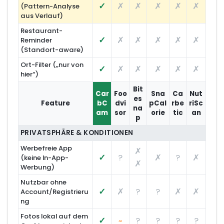
✓
✗
✗
✗
✗
✗
(Pattern-Analyse
aus Verlauf)
Restaurant-
✓
✗
✗
✗
✗
✗
Reminder
(Standort-aware)
Ort-Filter („nur von
✓
✗
✗
✗
✗
✗
hier“)
Bit
Car
Foo
Sna
Ca
Nut
es
Feature
bC
dvi
pCal
rbe
riSc
na
am
sor
orie
tic
an
p
PRIVATSPHÄRE & KONDITIONEN
Werbefreie App
✗
✓
?
✗
?
✗
(keine In-App-
✗
Werbung)
Nutzbar ohne
✓
✗
?
?
✗
✗
Account/Registrieru
ng
Fotos lokal auf dem
✓
?
?
?
?
~