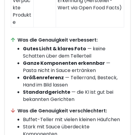
Verpac
Erkennung (Hersteller-
kte
Wert via Open Food Facts)
Produkt
e
Was die Genauigkeit verbessert:
Gutes Licht & klares Foto
— keine
Schatten über dem Tellerteil
Ganze Komponenten erkennbar
—
Pasta nicht in Sauce ertränken
Größenreferenz
— Tellerrand, Besteck,
Hand im Bild lassen
Standardgerichte
— die KI ist gut bei
bekannten Gerichten
Was die Genauigkeit verschlechtert:
Buffet-Teller mit vielen kleinen Häufchen
Stark mit Sauce überdeckte
Komponenten