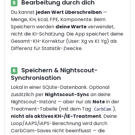
Bearbeitung durch dich
5
Du kannst
jeden Wert überschreiben
—
Menge, KH, kcal, FPE, Komponente. Beim
Speichern werden
deine Werte
verwendet,
nicht die KI-Schätzung. Die App speichert deine
Gesamt-KH-Korrektur (User: Xg vs KI: Yg) als
Differenz für Statistik-Zwecke.
Speichern & Nightscout-
6
Synchronisation
Lokal in einer SQLite-Datenbank. Optional
zusätzlich per
Nightscout-Sync
an deine
Nightscout-Instanz — aber nur als
Note
in der
Treatment-Tabelle (mit dem Tag
),
CarbCam
nicht als aktives KH-/IE-Treatment
. Deine
Loop/AAPS/iAPS-Berechnung wird durch
CarbCam-Saves nicht beeinflusst — die