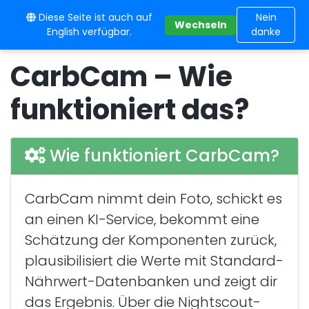
Diese Seite ist auch auf
10BE
Nein
Wechseln
English verfügbar.
danke
CarbCam – Wie
funktioniert das?
Wie funktioniert CarbCam?
CarbCam nimmt dein Foto, schickt es
an einen KI-Service, bekommt eine
Schätzung der Komponenten zurück,
plausibilisiert die Werte mit Standard-
Nährwert-Datenbanken und zeigt dir
das Ergebnis. Über die Nightscout-