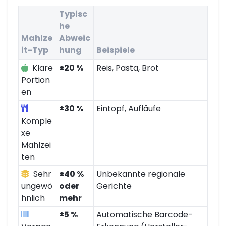
Typisc
he
Mahlze
Abweic
it-Typ
hung
Beispiele
Genauigkeit nach Mahlzeit-Typ
Klare
±20 %
Reis, Pasta, Brot
Portion
en
±30 %
Eintopf, Aufläufe
Komple
xe
Mahlzei
ten
Sehr
±40 %
Unbekannte regionale
ungewö
oder
Gerichte
hnlich
mehr
±5 %
Automatische Barcode-