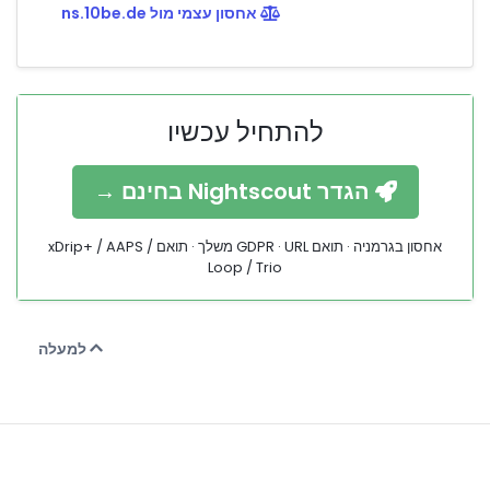
אחסון עצמי מול ns.10be.de
להתחיל עכשיו
הגדר Nightscout בחינם →
אחסון בגרמניה · תואם GDPR · URL משלך · תואם xDrip+ / AAPS /
Loop / Trio
למעלה