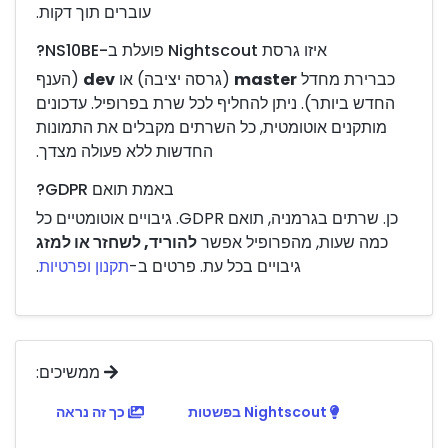
עוברים תוך דקות.
איזו גרסת Nightscout פועלת ב-NS10BE?
כברירת מחדל
master
(גרסה יציבה) או
dev
(הענף
החדש ביותר). ניתן להחליף לכל שרת בפרופיל. עדכונים
מותקנים אוטומטית, כל השרתים מקבלים את התמונות
החדשות ללא פעולה מצדך.
באמת תואם GDPR?
כן. שרתים בגרמניה, תואם GDPR. גיבויים אוטומטיים כל
כמה שעות, מהפרופיל אפשר
להוריד, לשחזר או למזג
גיבויים בכל עת. פרטים ב-
תקנון ופרטיות
.
ממשיכים:
Nightscout בפשטות
כך זה נראה