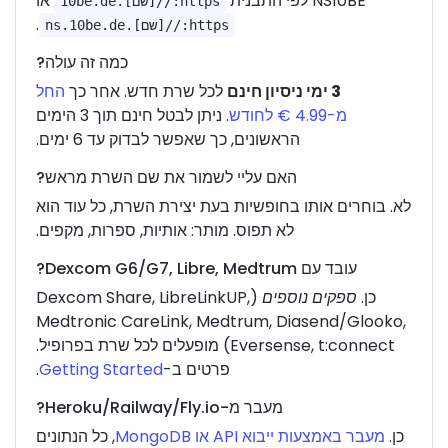
NS10BE לפי התבנית
או
https://[שם].10be.de
.
https://[שם].ns.10be.de
כמה זה עולה?
3 ימי ניסיון חינם
לכל שרת חדש. אחר כך
החל
מ-4.99 € לחודש
. ניתן לבטל חינם תוך 3 הימים
הראשונים, כך שאפשר לבדוק עד 6 ימים.
האם עליי לשמור את שם השרת מראש?
לא. בוחרים אותו בחופשיות בעת יצירת השרת, כל עוד הוא
לא תפוס. מותר: אותיות, ספרות, מקפים.
עובד עם Dexcom G6/G7, Libre, Medtrum?
כן.
ספקים נוספים
(Dexcom Share, LibreLinkUP,
Medtronic CareLink, Medtrum, Diasend/Glooko,
Eversense, t:connect) מופעלים לכל שרת בפרופיל.
פרטים ב-
Getting Started
.
מעבר מ-Heroku/Railway/Fly.io?
כן.
מעבר באמצעות ייבוא API או MongoDB
, כל הנתונים