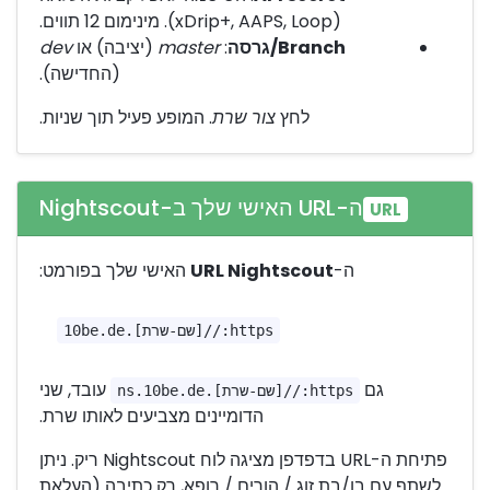
(xDrip+, AAPS, Loop). מינימום 12 תווים.
Branch/גרסה
:
master
(יציבה) או
dev
(החדישה).
לחץ
צור שרת
. המופע פעיל תוך שניות.
ה-URL האישי שלך ב-Nightscout
URL
ה-
URL Nightscout
האישי שלך בפורמט:
https://[שם-שרת].10be.de
גם
עובד, שני
https://[שם-שרת].ns.10be.de
הדומיינים מצביעים לאותו שרת.
פתיחת ה-URL בדפדפן מציגה לוח Nightscout ריק. ניתן
לשתף עם בן/בת זוג / הורים / רופא, רק כתיבה (העלאת