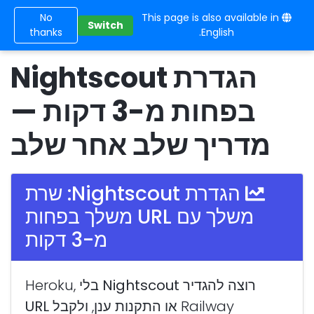
No
This page is also available in
10BE
Switch
thanks
English.
הגדרת Nightscout
בפחות מ-3 דקות —
מדריך שלב אחר שלב
הגדרת Nightscout: שרת
משלך עם URL משלך בפחות
מ-3 דקות
רוצה
להגדיר Nightscout
בלי Heroku,
Railway או התקנות ענן, ולקבל
URL