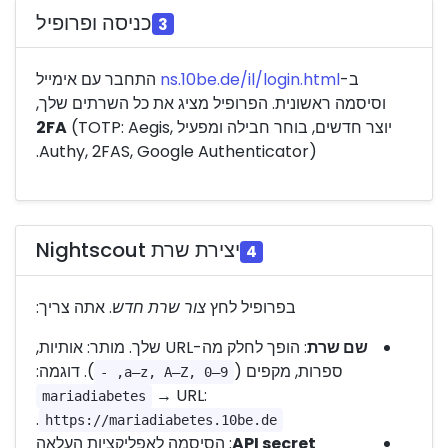
כניסה ופרופיל
3
ב-
ns.10be.de/il/login.html
התחבר עם אימייל
וסיסמה ראשונית. הפרופיל מציג את כל השרתים שלך,
יוצר חדשים, בוחר חבילה ומפעיל
(TOTP: Aegis,
2FA
Authy, 2FAS, Google Authenticator).
יצירת שרת Nightscout
4
בפרופיל לחץ
צור שרת חדש
. אתה צריך:
שם שרת
: הופך לחלק מה-URL שלך. מותר: אותיות,
ספרות, מקפים (
). דוגמה:
a–z, A–Z, 0–9, -
→ URL:
mariadiabetes
.
https://mariadiabetes.10be.de
API secret
: הסיסמה לאפליקציות העלאה