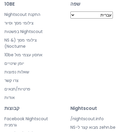
שפה
10BE
התקנת Nightscout
צילומי מסך וסיור
Nightscout בפשטות
צילומי מסך (NS &
Nocturne)
אחסון עצמי מול 10be
יומן שינויים
שאלות נפוצות
צרו קשר
פרטיות/תנאים
אודות
Nightscout
קבוצות
Facebook Nightscout
nightscout.info/
גרמנית
zehn.be מבוא קצר ל-NS